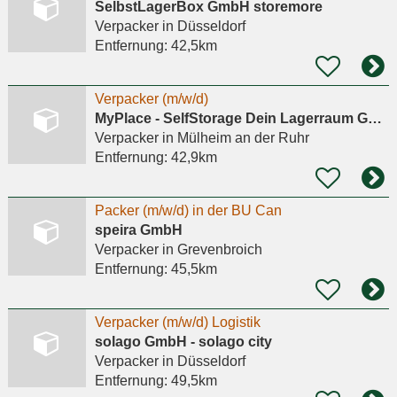
SelbstLagerBox GmbH storemore
Verpacker
in Düsseldorf
Entfernung:
42,5km
Verpacker (m/w/d)
MyPlace - SelfStorage Dein Lagerraum GmbH
Verpacker
in Mülheim an der Ruhr
Entfernung:
42,9km
Packer (m/w/d) in der BU Can
speira GmbH
Verpacker
in Grevenbroich
Entfernung:
45,5km
Verpacker (m/w/d) Logistik
solago GmbH - solago city
Verpacker
in Düsseldorf
Entfernung:
49,5km