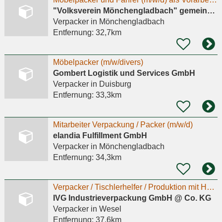
"Volksverein Mönchengladbach" gemeinnützige Gesellschaft gegen Arbeitslosigkeit mbH
Verpacker
in Mönchengladbach
Entfernung:
32,7km
Möbelpacker (m/w/divers)
Gombert Logistik und Services GmbH
Verpacker
in Duisburg
Entfernung:
33,3km
Mitarbeiter Verpackung / Packer (m/w/d)
elandia Fulfillment GmbH
Verpacker
in Mönchengladbach
Entfernung:
34,3km
Verpacker / Tischlerhelfer / Produktion mit Holz m/w/d
IVG Industrieverpackung GmbH @ Co. KG
Verpacker
in Wesel
Entfernung:
37,6km