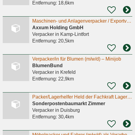
Entfernung:
18,6km
Maschinen- und Anlagenverpacker / Exportverpacker (m/w/d)
Axxum Holding GmbH
Verpacker
in Kamp-Lintfort
Entfernung:
20,5km
Verpacker/in für Blumen (m/w/d) – Minijob
BlumenBund
Verpacker
in Krefeld
Entfernung:
22,9km
Packer/Lagerhelfer Held der Fachkraft Lagerlogistik (m/w/d)
Sonderpostenbaumarkt Zimmer
Verpacker
in Duisburg
Entfernung:
30,4km
Möbelpacker und Fahrer (m/w/d) als Vorarbeiter für die Secondhand Möbelhalle