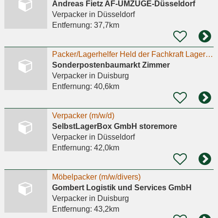
Andreas Fietz AF-UMZÜGE-Düsseldorf
Verpacker
in Düsseldorf
Entfernung:
37,7km
Packer/Lagerhelfer Held der Fachkraft Lagerlogistik (m/w/d)
Sonderpostenbaumarkt Zimmer
Verpacker
in Duisburg
Entfernung:
40,6km
Verpacker (m/w/d)
SelbstLagerBox GmbH storemore
Verpacker
in Düsseldorf
Entfernung:
42,0km
Möbelpacker (m/w/divers)
Gombert Logistik und Services GmbH
Verpacker
in Duisburg
Entfernung:
43,2km