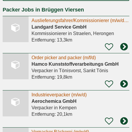
Ort
Packer Jobs in Brüggen Viersen
eingeben
Auslieferungsfahrer/Kommissionierer (m/w/d) im Nahverkehr Vollzeit - Kein LKW-Führerschein
Landgard Service GmbH
Kommissionierer
in Straelen, Herongen
Entfernung:
13,3km
Order picker and packer (m/f/d)
Hamco Kunststoffverarbeitungs GmbH
Verpacker
in Tönisvorst, Sankt Tönis
Entfernung:
19,8km
Industrieverpacker (m/w/d)
Aerochemica GmbH
Verpacker
in Kempen
Entfernung:
20,1km
Verpacker Bäckerei (m/w/d)