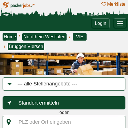
Merkliste
Tog
Login
nav
Home
Nordrhein-Westfalen
VIE
Brüggen Viersen
Job-
Kategorie
Standort ermitteln
oder
PLZ
oder