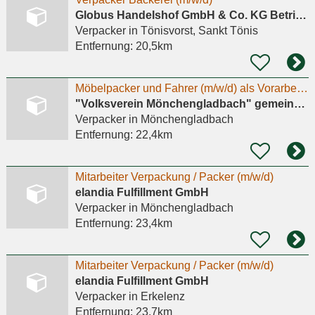
Globus Handelshof GmbH & Co. KG Betriebsstätte Tönisvorst
Verpacker
in Tönisvorst, Sankt Tönis
Entfernung:
20,5km
Möbelpacker und Fahrer (m/w/d) als Vorarbeiter für die Secondhand Möbelhalle
"Volksverein Mönchengladbach" gemeinnützige Gesellschaft gegen Arbeitslosigkeit mbH
Verpacker
in Mönchengladbach
Entfernung:
22,4km
Mitarbeiter Verpackung / Packer (m/w/d)
elandia Fulfillment GmbH
Verpacker
in Mönchengladbach
Entfernung:
23,4km
Mitarbeiter Verpackung / Packer (m/w/d)
elandia Fulfillment GmbH
Verpacker
in Erkelenz
Entfernung:
23,7km