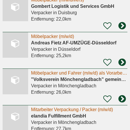
Gombert Logistik und Services GmbH
Verpacker
in Duisburg
Entfernung:
22,0km
Möbelpacker (m/w/d)
Andreas Fietz AF-UMZÜGE-Düsseldorf
Verpacker
in Düsseldorf
Entfernung:
25,2km
Möbelpacker und Fahrer (m/w/d) als Vorarbeiter für die Secondhand Möbelhalle
"Volksverein Mönchengladbach" gemeinnützige Gesellschaft gegen Arbeitslosigkeit mbH
Verpacker
in Mönchengladbach
Entfernung:
26,0km
Mitarbeiter Verpackung / Packer (m/w/d)
elandia Fulfillment GmbH
Verpacker
in Mönchengladbach
Entfernung:
27,7km