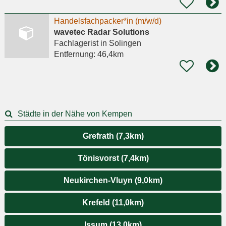
Handelsfachpacker*in (m/w/d)
wavetec Radar Solutions
Fachlagerist
in Solingen
Entfernung:
46,4km
Städte in der Nähe von Kempen
Grefrath (7,3km)
Tönisvorst (7,4km)
Neukirchen-Vluyn (9,0km)
Krefeld (11,0km)
Issum (13,0km)