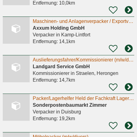
Entfernung:
10,0km
Maschinen- und Anlagenverpacker / Exportverpacker (m/w/d)
Axxum Holding GmbH
Verpacker
in Kamp-Lintfort
Entfernung:
14,1km
Auslieferungsfahrer/Kommissionierer (m/w/d) im Nahverkehr Vollzeit - Kein LKW-Führerschein
Landgard Service GmbH
Kommissionierer
in Straelen, Herongen
Entfernung:
14,7km
Packer/Lagerhelfer Held der Fachkraft Lagerlogistik (m/w/d)
Sonderpostenbaumarkt Zimmer
Verpacker
in Duisburg
Entfernung:
19,2km
Möbelpacker (m/w/divers)