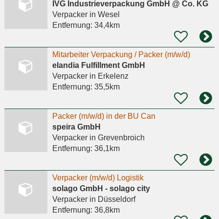
IVG Industrieverpackung GmbH @ Co. KG
Verpacker
in Wesel
Entfernung:
34,4km
Mitarbeiter Verpackung / Packer (m/w/d)
elandia Fulfillment GmbH
Verpacker
in Erkelenz
Entfernung:
35,5km
Packer (m/w/d) in der BU Can
speira GmbH
Verpacker
in Grevenbroich
Entfernung:
36,1km
Verpacker (m/w/d) Logistik
solago GmbH - solago city
Verpacker
in Düsseldorf
Entfernung:
36,8km