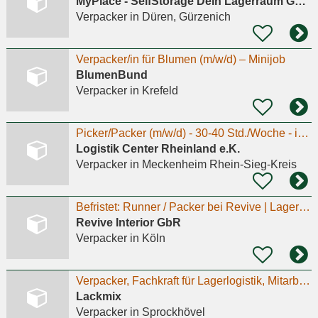
MyPlace - SelfStorage Dein Lagerraum GmbH
Verpacker
in Düren, Gürzenich
Verpacker/in für Blumen (m/w/d) – Minijob
BlumenBund
Verpacker
in Krefeld
Picker/Packer (m/w/d) - 30-40 Std./Woche - im Lager
Logistik Center Rheinland e.K.
Verpacker
in Meckenheim Rhein-Sieg-Kreis
Befristet: Runner / Packer bei Revive | Lager & Logistik | Gebrauchte Designermöbel | M/W/D
Revive Interior GbR
Verpacker
in Köln
Verpacker, Fachkraft für Lagerlogistik, Mitarbeiter in Produktion. Minijob, Teilzeit, Vollzeit.
Lackmix
Verpacker
in Sprockhövel