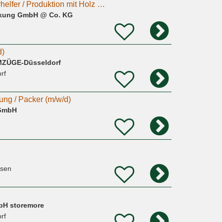
Verpacker / Tischlerhelfer / Produktion mit Holz m/w/d
ckung GmbH @ Co. KG
d)
MZÜGE-Düsseldorf
rf
ung / Packer (m/w/d)
 GmbH
usen
bH storemore
rf