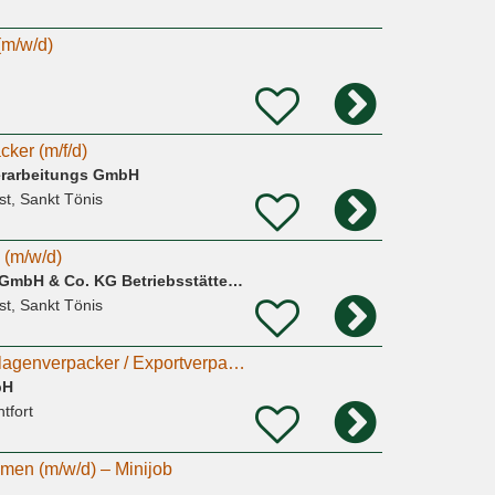
(m/w/d)
cker (m/f/d)
erarbeitungs GmbH
st, Sankt Tönis
 (m/w/d)
Globus Handelshof GmbH & Co. KG Betriebsstätte Tönisvorst
st, Sankt Tönis
Maschinen- und Anlagenverpacker / Exportverpacker (m/w/d)
bH
tfort
umen (m/w/d) – Minijob