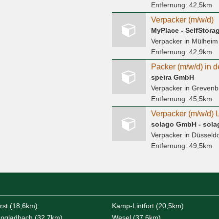
Entfernung:
42,5km
Verpacker (m/w/d)
MyPlace - SelfStor
Verpacker
in Mülheim
Entfernung:
42,9km
Packer (m/w/d) in 
speira GmbH
Verpacker
in Grevenb
Entfernung:
45,5km
Verpacker (m/w/d) L
solago GmbH - solag
Verpacker
in Düsseldo
Entfernung:
49,5km
rst (18,6km)
Kamp-Lintfort (20,5km)
ngladbach (32,7km)
Wesel (37,6km)