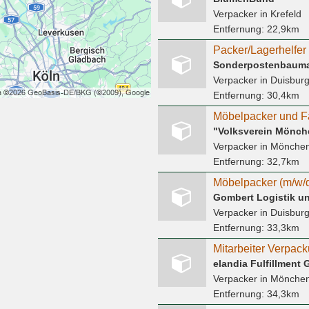
Verpacker
in Krefeld
Entfernung:
22,9km
Sonderpostenbauma
Verpacker
in Duisbur
Entfernung:
30,4km
Verpacker
in Mönche
Entfernung:
32,7km
Möbelpacker (m/w/d
Gombert Logistik u
Verpacker
in Duisbur
Entfernung:
33,3km
Mitarbeiter Verpack
elandia Fulfillment
Verpacker
in Mönche
Entfernung:
34,3km