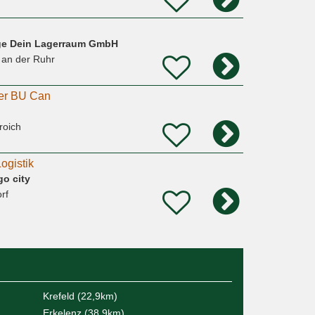
age Dein Lagerraum GmbH
 an der Ruhr
der BU Can
roich
ogistik
o city
rf
Krefeld (22,9km)
Erkelenz (38,9km)