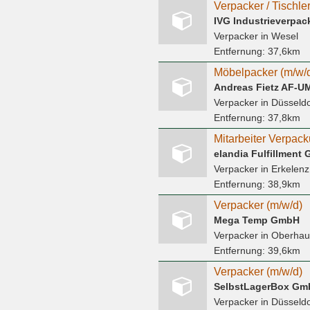
IVG Industrieverpa
Verpacker
in Wesel
Entfernung:
37,6km
Möbelpacker (m/w/
Andreas Fietz AF-U
Verpacker
in Düsseldo
Entfernung:
37,8km
Mitarbeiter Verpack
elandia Fulfillment
Verpacker
in Erkelenz
Entfernung:
38,9km
Verpacker (m/w/d)
Mega Temp GmbH
Verpacker
in Oberha
Entfernung:
39,6km
Verpacker (m/w/d)
SelbstLagerBox Gm
Verpacker
in Düsseldo