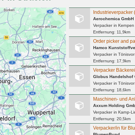
Industrieverpacker 
Aerochemica GmbH
Verpacker
in Kempen
Entfernung:
11,9km
Order picker and pa
Hamco Kunststoffv
Verpacker
in Tönisvor
Entfernung:
17,9km
Verpacker Bäckerei
Verpacker
in Tönisvor
Entfernung:
18,6km
Axxum Holding Gm
Verpacker
in Kamp-Lin
Entfernung:
20,5km
Verpacker/in für Bl
BlumenBund