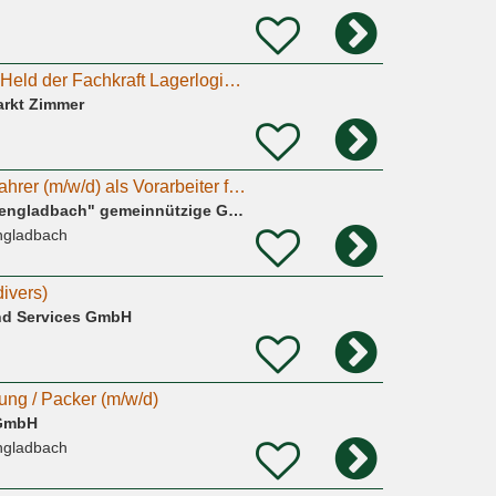
Packer/Lagerhelfer Held der Fachkraft Lagerlogistik (m/w/d)
rkt Zimmer
g
Möbelpacker und Fahrer (m/w/d) als Vorarbeiter für die Secondhand Möbelhalle
"Volksverein Mönchengladbach" gemeinnützige Gesellschaft gegen Arbeitslosigkeit mbH
ngladbach
ivers)
nd Services GmbH
g
ung / Packer (m/w/d)
 GmbH
ngladbach