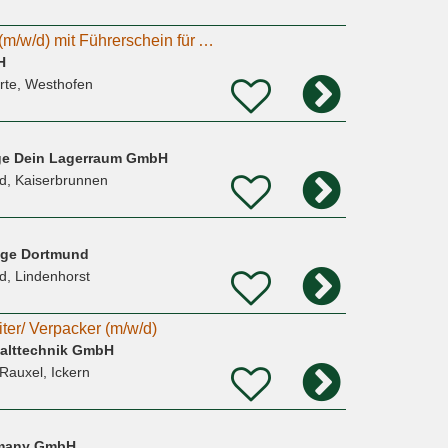
Lagermitarbeiter/in (m/w/d) mit Führerschein für Auslieferungsfahrten in Schwerte gesucht!
H
rte, Westhofen
age Dein Lagerraum GmbH
d, Kaiserbrunnen
rage Dortmund
d, Lindenhorst
ter/ Verpacker (m/w/d)
alttechnik GmbH
Rauxel, Ickern
rmany GmbH