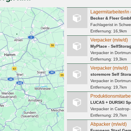
Becker & Fleer Gmb
Fachlagerist
in Schwe
Entfernung:
16,9km
Verpacker (m/w/d)
MyPlace - SelfStor
Verpacker
in Dortmun
Entfernung:
19,3km
Verpacker (m/w/d)
storemore Self Sto
Verpacker
in Dortmun
Entfernung:
19,7km
Produktionsmitarbei
LUCAS + DURSKI Sp
Verpacker
in Castrop-
Entfernung:
29,7km
Abpacker (m/w/d)
European Staal Ge