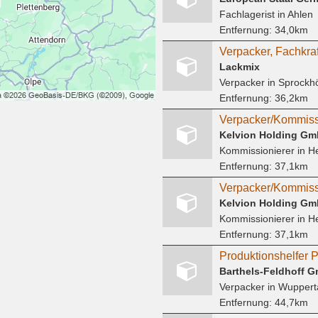
Fachlagerist
in Ahlen
Entfernung:
34,0km
Lackmix
Verpacker
in Sprockh
Entfernung:
36,2km
Verpacker/Kommissi
Kelvion Holding G
Kommissionierer
in H
Entfernung:
37,1km
Verpacker/Kommissi
Kelvion Holding G
Kommissionierer
in H
Entfernung:
37,1km
Barthels-Feldhoff 
Verpacker
in Wuppert
Entfernung:
44,7km