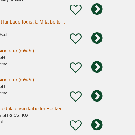
Verpacker, Fachkraft für Lagerlogistik, Mitarbeiter in Produktion. Minijob, Teilzeit, Vollzeit.
övel
onierer (m/w/d)
mbH
erne
onierer (m/w/d)
mbH
erne
Produktionshelfer Produktionsmitarbeiter Packer (m/w/d)
GmbH & Co. KG
al