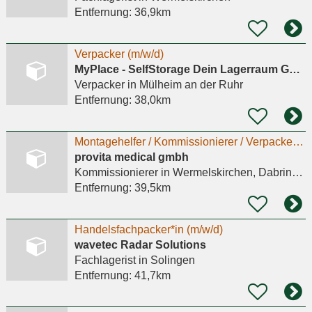
Entfernung:
36,9km
Verpacker (m/w/d)
MyPlace - SelfStorage Dein Lagerraum GmbH
Verpacker
in Mülheim an der Ruhr
Entfernung:
38,0km
Montagehelfer / Kommissionierer / Verpacker (m/w/d)
provita medical gmbh
Kommissionierer
in Wermelskirchen, Dabringhausen
Entfernung:
39,5km
Handelsfachpacker*in (m/w/d)
wavetec Radar Solutions
Fachlagerist
in Solingen
Entfernung:
41,7km