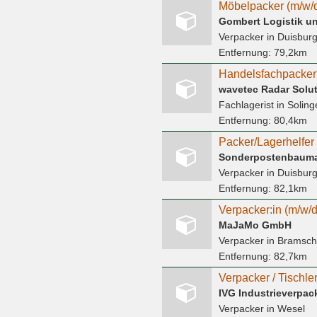
Möbelpacker (m/w/d
Gombert Logistik u
Verpacker
in Duisbur
Entfernung:
79,2km
Handelsfachpacker*
wavetec Radar Solu
Fachlagerist
in Soling
Entfernung:
80,4km
Sonderpostenbauma
Verpacker
in Duisbur
Entfernung:
82,1km
MaJaMo GmbH
Verpacker
in Bramsc
Entfernung:
82,7km
IVG Industrieverpa
Verpacker
in Wesel