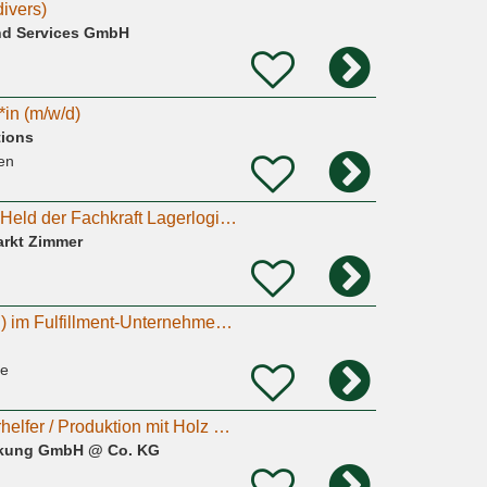
ivers)
nd Services GmbH
g
in (m/w/d)
tions
en
Packer/Lagerhelfer Held der Fachkraft Lagerlogistik (m/w/d)
rkt Zimmer
g
Verpacker:in (m/w/d) im Fulfillment-Unternehmen (Minijob/Teilzeit) - Bramsche
he
Verpacker / Tischlerhelfer / Produktion mit Holz m/w/d
ckung GmbH @ Co. KG