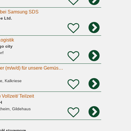
 bei Samsung SDS
e Ltd.
ogistik
o city
rf
Minijob als Verpacker (m/w/d) für unsere Gemüsekisten gesucht
, Kalkriese
Vollzeit/ Teilzeit
H
theim, Gildehaus
bH storemore