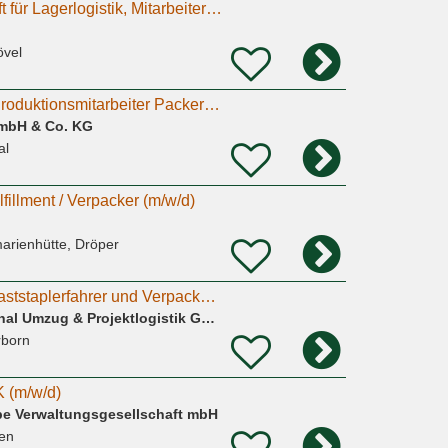
Verpacker, Fachkraft für Lagerlogistik, Mitarbeiter in Produktion. Minijob, Teilzeit, Vollzeit.
övel
Produktionshelfer Produktionsmitarbeiter Packer (m/w/d)
GmbH & Co. KG
al
lfillment / Verpacker (m/w/d)
arienhütte, Dröper
Front- und Schubmaststaplerfahrer und Verpacker (m/w/d) in Salzkotten
Hartmann International Umzug & Projektlogistik GmbH & Co. KG
rborn
(m/w/d)
e Verwaltungsgesellschaft mbH
en