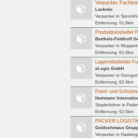
Lackmix
Verpacker
in Sprockh
Entfernung:
51,8km
Barthels-Feldhoff 
Verpacker
in Wuppert
Entfernung:
61,0km
Lagermitarbeiter Fu
eLogix GmbH
Verpacker
in Georgsm
Entfernung:
62,4km
Staplerfahrer
in Pade
Entfernung:
62,5km
PACKER LOGISTIK 
Goldschmaus Grupp
Verpacker
in Hasberg