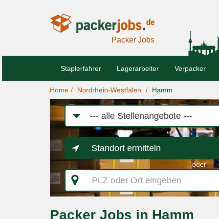
Packer Jobs
Staplerfahrer
Lagerarbeiter
Verpacker
Home
Nordrhein-Westfalen
Hamm
Job-
Kategorie
Standort ermitteln
oder
PLZ
oder
Ort
eingeben
Packer Jobs in Hamm