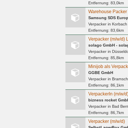
Entfernung:
83,0km
Warehouse Packer
Samsung SDS Europ
Verpacker
in Korbach
Entfernung:
83,6km
Verpacker (m/w/d) L
solago GmbH - solag
Verpacker
in Düsseldo
Entfernung:
85,8km
GGBE GmbH
Verpacker
in Bramsche
Entfernung:
86,1km
VerpackerIn (m/w/d) 
bizness rocket Gmb
Verpacker
in Bad Ben
Entfernung:
86,7km
Verpacker (m/w/d)
SelbstLagerBox Gm