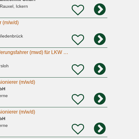
Rauxel, Ickern
r (m/w/d)
iedenbrück
Lagerist und Auslieferungsfahrer (mwd) für LKW mit Fahrerlaubnis C1
rsloh
onierer (m/w/d)
mbH
erne
onierer (m/w/d)
mbH
erne