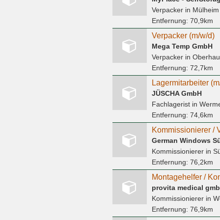
Verpacker
in Mülheim
Entfernung:
70,9km
Verpacker (m/w/d)
Mega Temp GmbH
Verpacker
in Oberha
Entfernung:
72,7km
Lagermitarbeiter (m
JÜSCHA GmbH
Fachlagerist
in Werme
Entfernung:
74,6km
Kommissionierer / 
German Windows S
Kommissionierer
in S
Entfernung:
76,2km
provita medical gm
Kommissionierer
in W
Entfernung:
76,9km