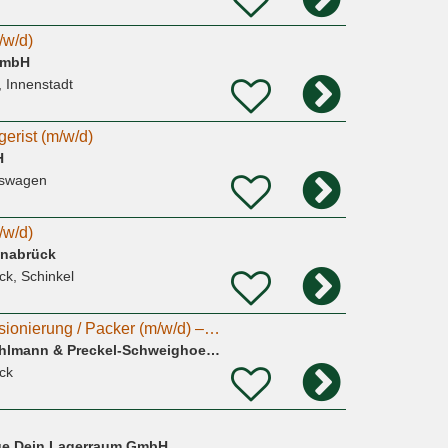
/w/d)
GmbH
, Innenstadt
gerist (m/w/d)
H
eswagen
/w/d)
snabrück
k, Schinkel
Mitarbeiter Kommissionierung / Packer (m/w/d) – Molkereiprodukte
Naturkosthandel Kuhlmann & Preckel-Schweighoefer GbR
ck
age Dein Lagerraum GmbH