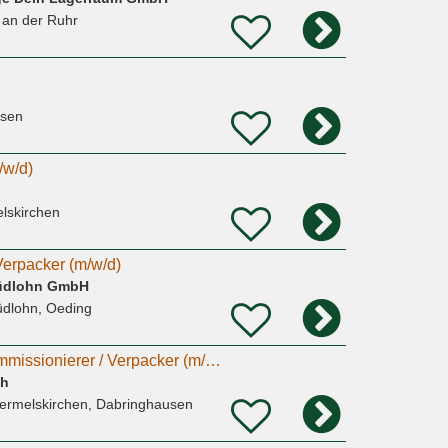
 an der Ruhr
usen
/w/d)
lskirchen
Verpacker (m/w/d)
üdlohn GmbH
üdlohn, Oeding
Montagehelfer / Kommissionierer / Verpacker (m/w/d)
bh
ermelskirchen, Dabringhausen