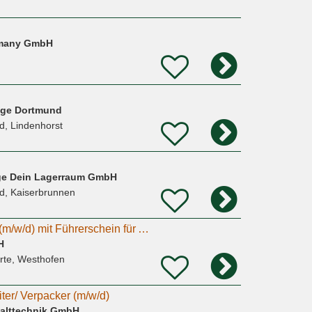
rmany GmbH
rage Dortmund
d, Lindenhorst
age Dein Lagerraum GmbH
d, Kaiserbrunnen
Lagermitarbeiter/in (m/w/d) mit Führerschein für Auslieferungsfahrten in Schwerte gesucht!
H
rte, Westhofen
ter/ Verpacker (m/w/d)
alttechnik GmbH