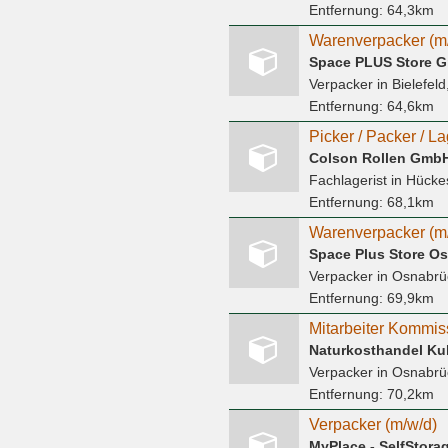
Entfernung:
64,3km
Warenverpacker (m
Space PLUS Store 
Verpacker
in Bielefeld
Entfernung:
64,6km
Picker / Packer / La
Colson Rollen Gmb
Fachlagerist
in Hück
Entfernung:
68,1km
Warenverpacker (m
Space Plus Store O
Verpacker
in Osnabrüc
Entfernung:
69,9km
Verpacker
in Osnabrü
Entfernung:
70,2km
Verpacker (m/w/d)
MyPlace - SelfStor