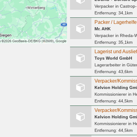
Verpacker
in Castrop-
Entfernung:
34,1km
Packer / Lagerhelfe
Mr. AHK
Verpacker
in Rheda-W
Entfernung:
35,1km
Toys World GmbH
Lagerarbeiter
in Güte
Entfernung:
43,6km
Verpacker/Kommissi
Kelvion Holding G
Kommissionierer
in H
Entfernung:
44,5km
Verpacker/Kommissi
Kelvion Holding G
Kommissionierer
in H
Entfernung:
44,5km