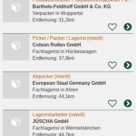
Barthels-Feldhoff GmbH & Co. KG
Verpacker
in Wuppertal
Entfernung:
31,2km
Picker / Packer / Lagerist (m/w/d)
Colson Rollen GmbH
Fachlagerist
in Hückeswagen
Entfernung:
37,8km
Abpacker (m/w/d)
European Staal Germany GmbH
Fachlagerist
in Ahlen
Entfernung:
44,1km
Lagermitarbeiter (m/w/d)
JÜSCHA GmbH
Fachlagerist
in Wermelskirchen
Entfernung:
44,2km