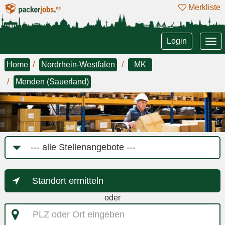
Merkliste
Tog
Login
nav
Home
Nordrhein-Westfalen
MK
Menden (Sauerland)
Job-
Kategorie
Standort ermitteln
oder
PLZ
oder