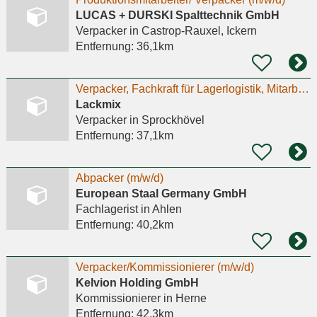
LUCAS + DURSKI Spalttechnik GmbH
Verpacker
in Castrop-Rauxel, Ickern
Entfernung:
36,1km
Verpacker, Fachkraft für Lagerlogistik, Mitarbeiter in Produktion. Minijob, Teilzeit, Vollzeit.
Lackmix
Verpacker
in Sprockhövel
Entfernung:
37,1km
Abpacker (m/w/d)
European Staal Germany GmbH
Fachlagerist
in Ahlen
Entfernung:
40,2km
Verpacker/Kommissionierer (m/w/d)
Kelvion Holding GmbH
Kommissionierer
in Herne
Entfernung:
42,3km