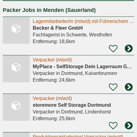
Ort
Packer Jobs in Menden (Sauerland)
eingeben
Lagermitarbeiter/in (m/w/d) mit Führerschein für Auslieferungsfahrten in Schwerte gesucht!
Becker & Fleer GmbH
Fachlagerist
in Schwerte, Westhofen
Entfernung:
18,6km
Verpacker (m/w/d)
MyPlace - SelfStorage Dein Lagerraum GmbH
Verpacker
in Dortmund, Kaiserbrunnen
Entfernung:
24,6km
Verpacker (m/w/d)
storemore Self Storage Dortmund
Verpacker
in Dortmund, Lindenhorst
Entfernung:
25,6km
Produktionsmitarbeiter/ Verpacker (m/w/d)