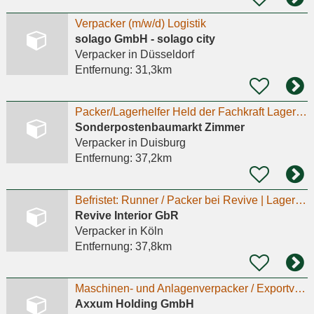
Verpacker (m/w/d) Logistik
solago GmbH - solago city
Verpacker
in Düsseldorf
Entfernung:
31,3km
Packer/Lagerhelfer Held der Fachkraft Lagerlogistik (m/w/d)
Sonderpostenbaumarkt Zimmer
Verpacker
in Duisburg
Entfernung:
37,2km
Befristet: Runner / Packer bei Revive | Lager & Logistik | Gebrauchte Designermöbel | M/W/D
Revive Interior GbR
Verpacker
in Köln
Entfernung:
37,8km
Maschinen- und Anlagenverpacker / Exportverpacker (m/w/d)
Axxum Holding GmbH