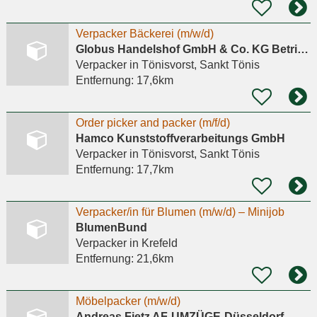
Verpacker Bäckerei (m/w/d)
Globus Handelshof GmbH & Co. KG Betriebsstätte Tönisvorst
Verpacker
in Tönisvorst, Sankt Tönis
Entfernung:
17,6km
Order picker and packer (m/f/d)
Hamco Kunststoffverarbeitungs GmbH
Verpacker
in Tönisvorst, Sankt Tönis
Entfernung:
17,7km
Verpacker/in für Blumen (m/w/d) – Minijob
BlumenBund
Verpacker
in Krefeld
Entfernung:
21,6km
Möbelpacker (m/w/d)
Andreas Fietz AF-UMZÜGE-Düsseldorf