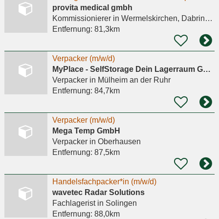
provita medical gmbh
Kommissionierer
in Wermelskirchen, Dabringhausen
Entfernung:
81,3km
Verpacker (m/w/d)
MyPlace - SelfStorage Dein Lagerraum GmbH
Verpacker
in Mülheim an der Ruhr
Entfernung:
84,7km
Verpacker (m/w/d)
Mega Temp GmbH
Verpacker
in Oberhausen
Entfernung:
87,5km
Handelsfachpacker*in (m/w/d)
wavetec Radar Solutions
Fachlagerist
in Solingen
Entfernung:
88,0km