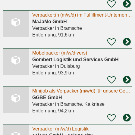
Verpacker:in (m/w/d) im Fulfillment-Unternehmen (Minijob/Teilzeit) - Bramsche
MaJaMo GmbH
Verpacker
in Bramsche
Entfernung:
91,6km
Möbelpacker (m/w/divers)
Gombert Logistik und Services GmbH
Verpacker
in Duisburg
Entfernung:
93,9km
Minijob als Verpacker (m/w/d) für unsere Gemüsekisten gesucht
GGBE GmbH
Verpacker
in Bramsche, Kalkriese
Entfernung:
94,2km
Verpacker (m/w/d) Logistik