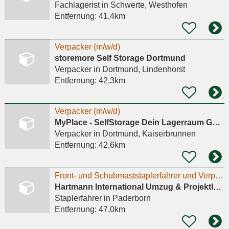
Fachlagerist
in Schwerte, Westhofen
Entfernung:
41,4km
Verpacker (m/w/d)
storemore Self Storage Dortmund
Verpacker
in Dortmund, Lindenhorst
Entfernung:
42,3km
Verpacker (m/w/d)
MyPlace - SelfStorage Dein Lagerraum GmbH
Verpacker
in Dortmund, Kaiserbrunnen
Entfernung:
42,6km
Front- und Schubmaststaplerfahrer und Verpacker (m/w/d) in Salzkotten
Hartmann International Umzug & Projektlogistik GmbH & Co. KG
Staplerfahrer
in Paderborn
Entfernung:
47,0km