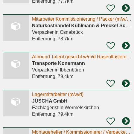
Entfernung:
77,7km
Mitarbeiter Kommissionierung / Packer (m/w/d) – Molkereiprodukte
Naturkosthandel Kuhlmann & Preckel-Schweighoefer GbR
Verpacker
in Osnabrück
Entfernung:
78,7km
Allround Talent gesucht w/m/d Rasenflüsterer Aufräumheld Anpacker
Transporte Konermann
Verpacker
in Ibbenbüren
Entfernung:
79,4km
Lagermitarbeiter (m/w/d)
JÜSCHA GmbH
Fachlagerist
in Wermelskirchen
Entfernung:
79,4km
Montagehelfer / Kommissionierer / Verpacker (m/w/d)