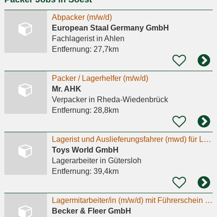
Abpacker (m/w/d)
European Staal Germany GmbH
Fachlagerist
in Ahlen
Entfernung:
27,7km
Packer / Lagerhelfer (m/w/d)
Mr. AHK
Verpacker
in Rheda-Wiedenbrück
Entfernung:
28,8km
Lagerist und Auslieferungsfahrer (mwd) für LKW mit Fahrerlaubnis C1
Toys World GmbH
Lagerarbeiter
in Gütersloh
Entfernung:
39,4km
Lagermitarbeiter/in (m/w/d) mit Führerschein für Auslieferungsfahrten in Schwerte gesucht!
Becker & Fleer GmbH