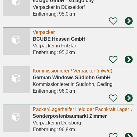
solago GmbH - solago city
Verpacker
in Düsseldorf
Entfernung:
95,0km
Verpacker
BCUBE Hessen GmbH
Verpacker
in Fritzlar
Entfernung:
95,3km
Kommissionierer / Verpacker (m/w/d)
German Windows Südlohn GmbH
Kommissionierer
in Südlohn, Oeding
Entfernung:
96,0km
Packer/Lagerhelfer Held der Fachkraft Lagerlogistik (m/w/d)
Sonderpostenbaumarkt Zimmer
Verpacker
in Duisburg
Entfernung:
96,8km