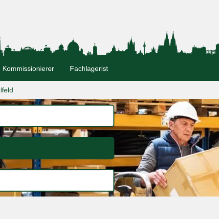
Kommissionierer
Fachlagerist
lfeld