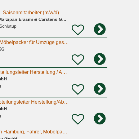
- Saisonmitarbeiter (m/w/d)
Carstens Lübecker Marzipan Erasmi & Carstens GmbH & Co. Kg
Schlutup
Fahrer (Klasse B) / Möbelpacker für Umzüge gesucht
KG
Stellvertretender Abteilungsleiter Herstellung / Abpackerei (m/w/d)
mbH
g
Stellvertretenden Abteilungsleiter Herstellung/Abpackerei (m/w/d)
mbH
g
Umzugshelfer Job in Hamburg, Fahrer, Möbelpacker, Möbelmonteur, Transportfahrer, Träger Job in
en GmbH