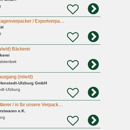
g
Maschinen- und Anlagenverpacker / Exportverpacker (m/w/d)
bH
t
/w/d) Bäckerei
kerei
alstenbek
usgang (m/w/d)
n Henstedt-Ulzburg GmbH
edt-Ulzburg
Auszeichner - Etikettierer / in für unsere Verpackung ( m/w/d )
rstwaren e.K.
urg