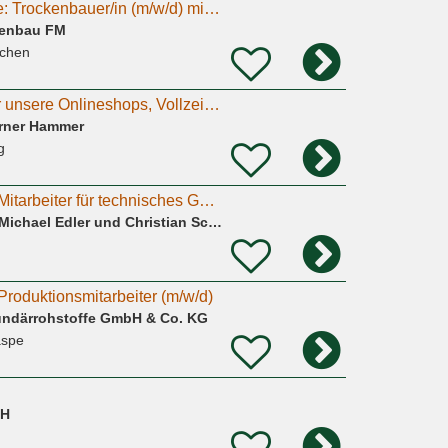
Mehr als nur Wände: Trockenbauer/in (m/w/d) mit Anpacker-Mentalität gesucht
kenbau FM
rchen
Verpacker m/w/d für unsere Onlineshops, Vollzeit Mo-Fr 7:30 - 16:00 Uhr, Festanstellung
rner Hammer
g
Anpacker gesucht! Mitarbeiter für technisches Gebäudemanagement (m/w/d)
Hanse Alltagshelfer Michael Edler und Christian Schenke GbR
Produktionsmitarbeiter (m/w/d)
ndärrohstoffe GmbH & Co. KG
aspe
bH