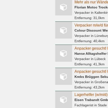
Florian Motoc Troc
Verpacker
in Kaltenki
Entfernung:
31,0km
Colour Discount We
Verpacker
in Lünebur
Entfernung:
40,4km
Verpacker
in Lübeck
Entfernung:
41,3km
Anpacker gesucht! 
Krebs Brüggen Seku
Verpacker
in Großen
Entfernung:
43,2km
Lagerhelfer (w/m/d)
Eisen Trabandt Gm
Fachlagerist
in Stade