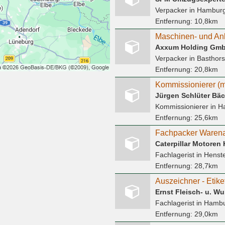
Verpacker
in Hambur
Entfernung:
10,8km
Axxum Holding Gm
Verpacker
in Basthors
Entfernung:
20,8km
Kommissionierer (m
Jürgen Schlüter Bäc
Kommissionierer
in H
Entfernung:
25,6km
Fachpacker Warena
Caterpillar Motore
Fachlagerist
in Henst
Entfernung:
28,7km
Ernst Fleisch- u. Wu
Fachlagerist
in Hamb
Entfernung:
29,0km