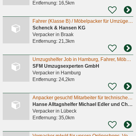
Entfernung:
16,5km
Fahrer (Klasse B) / Möbelpacker für Umzüge gesucht
Schenck & Hansen KG
Verpacker
in Braak
Entfernung:
21,3km
Umzugshelfer Job in Hamburg, Fahrer, Möbelpacker, Möbelmonteur, Transportfahrer, Träger Job in
SFM Umzugsexperten GmbH
Verpacker
in Hamburg
Entfernung:
24,2km
Anpacker gesucht! Mitarbeiter für technisches Gebäudemanagement (m/w/d)
Hanse Alltagshelfer Michael Edler und Christian Schenke GbR
Verpacker
in Lübeck
Entfernung:
35,0km
Verpacker m/w/d für unsere Onlineshops, Vollzeit Mo-Fr 7:30 - 16:00 Uhr, Festanstellung