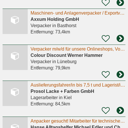
Maschinen- und Anlagenverpacker / Exportverpacker (m/w/d)
Axxum Holding GmbH
Verpacker
in Basthorst
Entfernung:
73,4km
Verpacker m/w/d für unsere Onlineshops, Vollzeit Mo-Fr 7:30 - 16:00 Uhr, Festanstellung
Colour Discount Werner Hammer
Verpacker
in Lüneburg
Entfernung:
79,9km
Auslieferungsfahrer/in bis 7,5 t und Lagerist/in (m/w/d)
Prosol Lacke + Farben GmbH
Lagerarbeiter
in Kiel
Entfernung:
84,5km
Anpacker gesucht! Mitarbeiter für technisches Gebäudemanagement (m/w/d)
Hanse Alltagshelfer Michael Edler und Christian Schenke GbR