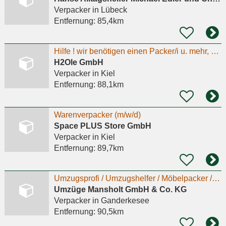
Verpacker
in Lübeck
Entfernung:
85,4km
Hilfe ! wir benötigen einen Packer/i u. mehr, da Doppelelternzeit
H2Ole GmbH
Verpacker
in Kiel
Entfernung:
88,1km
Warenverpacker (m/w/d)
Space PLUS Store GmbH
Verpacker
in Kiel
Entfernung:
89,7km
Umzugsprofi / Umzugshelfer / Möbelpacker /*in (m/w/d)
Umzüge Mansholt GmbH & Co. KG
Verpacker
in Ganderkesee
Entfernung:
90,5km