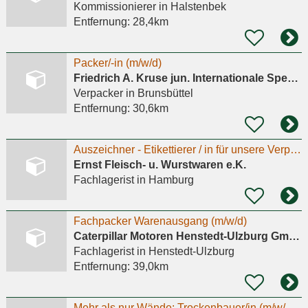
Kommissionierer
in Halstenbek
Entfernung:
28,4km
Packer/-in (m/w/d)
Friedrich A. Kruse jun. Internationale Spedition e.K.
Verpacker
in Brunsbüttel
Entfernung:
30,6km
Auszeichner - Etikettierer / in für unsere Verpackung ( m/w/d )
Ernst Fleisch- u. Wurstwaren e.K.
Fachlagerist
in Hamburg
Fachpacker Warenausgang (m/w/d)
Caterpillar Motoren Henstedt-Ulzburg GmbH
Fachlagerist
in Henstedt-Ulzburg
Entfernung:
39,0km
Mehr als nur Wände: Trockenbauer/in (m/w/d) mit Anpacker-Mentalität gesucht