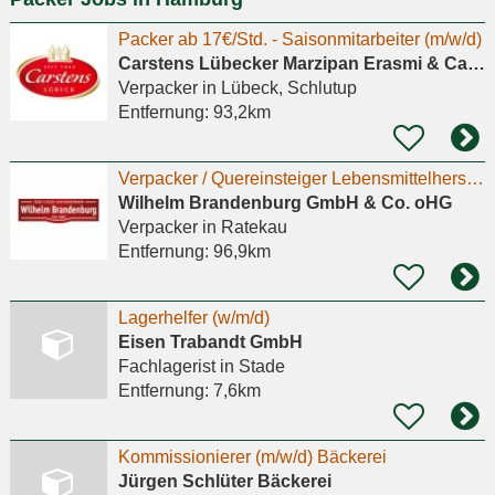
Packer ab 17€/Std. - Saisonmitarbeiter (m/w/d)
Carstens Lübecker Marzipan Erasmi & Carstens GmbH & Co. Kg
Verpacker
in Lübeck, Schlutup
Entfernung:
93,2km
Verpacker / Quereinsteiger Lebensmittelherstellung (m/w/d) 1
Wilhelm Brandenburg GmbH & Co. oHG
Verpacker
in Ratekau
Entfernung:
96,9km
Lagerhelfer (w/m/d)
Eisen Trabandt GmbH
Fachlagerist
in Stade
Entfernung:
7,6km
Kommissionierer (m/w/d) Bäckerei
Jürgen Schlüter Bäckerei