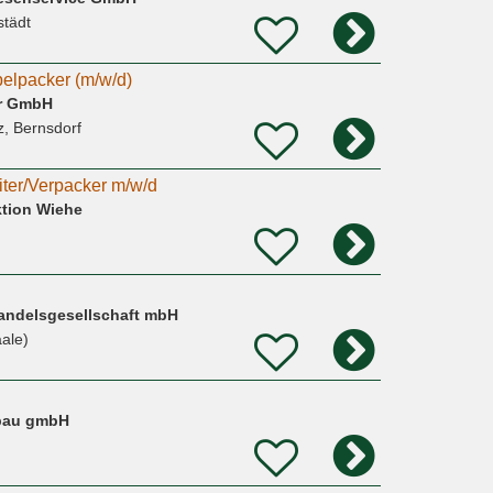
städt
elpacker (m/w/d)
r GmbH
, Bernsdorf
iter/Verpacker m/w/d
tion Wiehe
Handelsgesellschaft mbH
aale)
bau gmbH