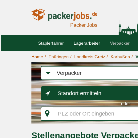
Packer Jobs
Staplerfahrer
Lagerarbeiter
Verpacker
Home
Thüringen
Landkreis Greiz
Korbußen
V
Job-
Kategorie
Standort ermitteln
oder
PLZ
oder
Ort
eingeben
Stellenangebote Verpack