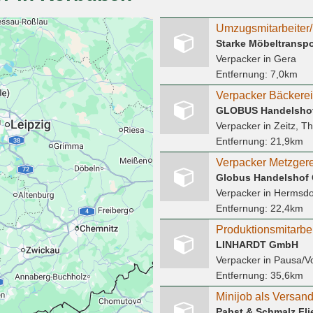
Umzugsmitarbeiter/
Starke Möbeltransp
Verpacker
in Gera
Entfernung:
7,0km
Verpacker Bäckerei
Verpacker
in Zeitz, T
Entfernung:
21,9km
Verpacker Metzgere
Globus Handelshof
Verpacker
in Hermsdor
Entfernung:
22,4km
Produktionsmitarbei
LINHARDT GmbH
Verpacker
in Pausa/V
Entfernung:
35,6km
Pabst & Schmalz Fl