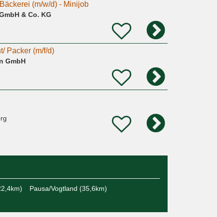
Bäckerei (m/w/d) - Minijob
 GmbH & Co. KG
t/ Packer (m/f/d)
en GmbH
rg
22,4km)
Pausa/Vogtland (35,6km)