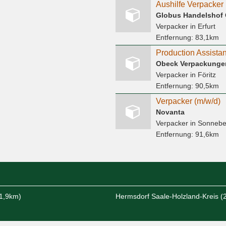
Aushilfe Verpacker 
Globus Handelshof
Verpacker
in Erfurt
Entfernung:
83,1km
Production Assistan
Obeck Verpackung
Verpacker
in Föritz
Entfernung:
90,5km
Verpacker (m/w/d)
Novanta
Verpacker
in Sonnebe
Entfernung:
91,6km
21,9km)
Hermsdorf Saale-Holzland-Kreis (