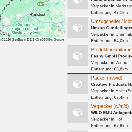
Verpacker
in Markran
Entfernung:
47,1km
Umzugshelfer / Möb
Umzug Gundelfinge
Verpacker
in Chemnitz
Entfernung:
54,0km
Produktionsmitarbe
Fashy GmbH Produk
Verpacker
in Wiehe
Entfernung:
66,8km
Packer (m/w/d)
Creative Products 
Verpacker
in Halle (S
Entfernung:
67,4km
Verpacker (w/m/d)
WILO EMU Anlagen
Verpacker
in Hof
Entfernung:
67,6km