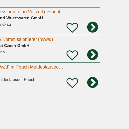
issionierer in Vollzeit gesucht
 und Wurstwaren GmbH
wickau
r/ Kommissionierer (m/w/d)
rei Czech GmbH
ena
Lagermitarbeiter (m/w/d) in Pouch Muldestausee! Minijob / Midijob / Teilzeit / Aushilfe / Ferienjob
uldestausee, Pouch