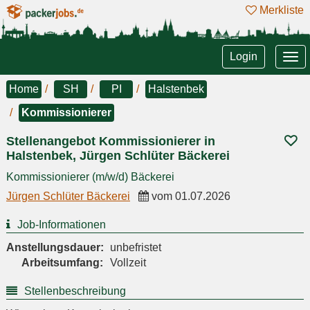
Merkliste
Tog
Login
nav
Home
SH
PI
Halstenbek
Kommissionierer
Stellenangebot Kommissionierer in
Halstenbek, Jürgen Schlüter Bäckerei
Kommissionierer (m/w/d) Bäckerei
Jürgen Schlüter Bäckerei
vom
01.07.2026
Job-Informationen
Anstellungsdauer:
unbefristet
Arbeitsumfang:
Vollzeit
Stellenbeschreibung