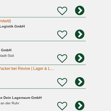
(m/w/d)
Logistik GmbH
er GmbH
stadt-Süd
Befristet: Runner / Packer bei Revive | Lager & Logistik | Gebrauchte Designermöbel | M/W/D
age Dein Lagerraum GmbH
 an der Ruhr