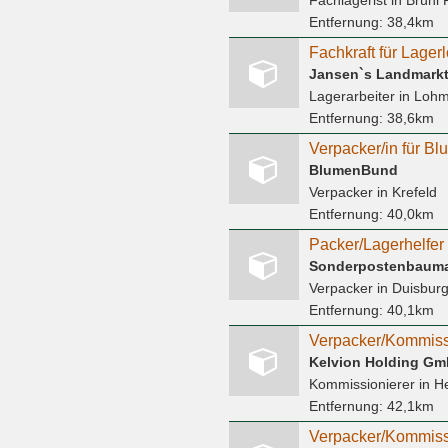
Fachlagerist
in Brühl 
Entfernung:
38,4km
Jansen`s Landmarkt
Lagerarbeiter
in Lohm
Entfernung:
38,6km
Verpacker/in für Bl
BlumenBund
Verpacker
in Krefeld
Entfernung:
40,0km
Sonderpostenbauma
Verpacker
in Duisbur
Entfernung:
40,1km
Verpacker/Kommissi
Kelvion Holding G
Kommissionierer
in H
Entfernung:
42,1km
Verpacker/Kommissi