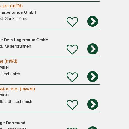
cker (m/f/d)
erarbeitungs GmbH
st, Sankt Tönis
age Dein Lagerraum GmbH
d, Kaiserbrunnen
r (m/f/d)
GMBH
t, Lechenich
sionierer (m/w/d)
GMBH
ftstadt, Lechenich
rage Dortmund