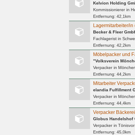
Kelvion Holding G
Kommissionierer
in H
Entfernung:
42,1km
Becker & Fleer Gmb
Fachlagerist
in Schwe
Entfernung:
42,2km
Verpacker
in Mönche
Entfernung:
44,2km
Mitarbeiter Verpack
elandia Fulfillment
Verpacker
in Mönche
Entfernung:
44,4km
Verpacker Bäckerei
Verpacker
in Tönisvor
Entfernung:
45,0km