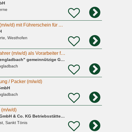
mbH
erne
Lagermitarbeiter/in (m/w/d) mit Führerschein für Auslieferungsfahrten in Schwerte gesucht!
H
rte, Westhofen
Möbelpacker und Fahrer (m/w/d) als Vorarbeiter für die Secondhand Möbelhalle
"Volksverein Mönchengladbach" gemeinnützige Gesellschaft gegen Arbeitslosigkeit mbH
ngladbach
ung / Packer (m/w/d)
 GmbH
ngladbach
 (m/w/d)
Globus Handelshof GmbH & Co. KG Betriebsstätte Tönisvorst
st, Sankt Tönis