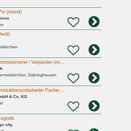
in (m/w/d)
tions
en
/w/d)
lskirchen
Montagehelfer / Kommissionierer / Verpacker (m/w/d)
bh
ermelskirchen, Dabringhausen
Produktionshelfer Produktionsmitarbeiter Packer (m/w/d)
GmbH & Co. KG
al
ogistik
o city