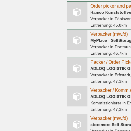
Order picker and pa
Hamco Kunststoffv
Verpacker
in Tönisvor
Entfernung:
45,8km
Verpacker (m/w/d)
MyPlace - SelfStor
Verpacker
in Dortmun
Entfernung:
46,7km
Packer / Order Picke
ADLOQ LOGISTIK 
Verpacker
in Erftstad
Entfernung:
47,3km
Verpacker / Kommis
ADLOQ LOGISTIK 
Kommissionierer
in Er
Entfernung:
47,3km
Verpacker (m/w/d)
storemore Self Sto