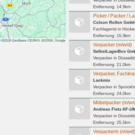
Verpacker
in Düsseldo
Entfernung:
14,9km
Picker / Packer / La
Colson Rollen Gmb
Fachlagerist
in Hück
Entfernung:
15,9km
Verpacker (m/w/d)
SelbstLagerBox Gm
Verpacker
in Düsseldo
Entfernung:
21,0km
Lackmix
Verpacker
in Sprockh
Entfernung:
24,0km
Möbelpacker (m/w/
Andreas Fietz AF-U
Verpacker
in Düsseldo
Entfernung:
25,5km
Verpackerin (m/w/d