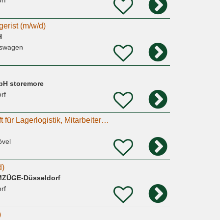
rf
gerist (m/w/d)
H
eswagen
bH storemore
rf
Verpacker, Fachkraft für Lagerlogistik, Mitarbeiter in Produktion. Minijob, Teilzeit, Vollzeit.
övel
d)
MZÜGE-Düsseldorf
rf
)