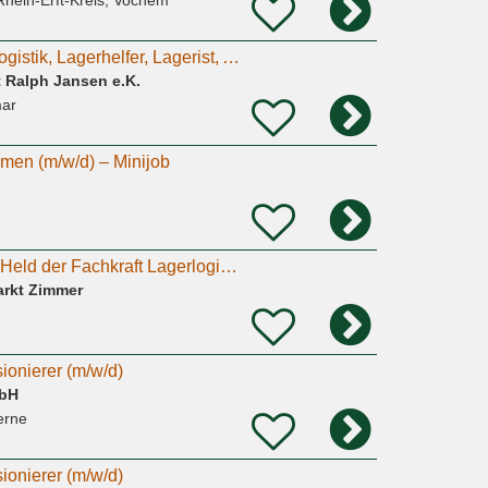
Rhein-Erft-Kreis, Vochem
Fachkraft für Lagerlogistik, Lagerhelfer, Lagerist, Auslieferungsfahrer nach Lohmar gesucht
 Ralph Jansen e.K.
ar
umen (m/w/d) – Minijob
Packer/Lagerhelfer Held der Fachkraft Lagerlogistik (m/w/d)
rkt Zimmer
g
onierer (m/w/d)
mbH
erne
onierer (m/w/d)