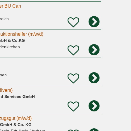
der BU Can
roich
uktionshelfer (m/w/d)
mbH & Co.KG
denkirchen
usen
ivers)
nd Services GmbH
g
ugsgut (m/w/d)
s GmbH & Co. KG