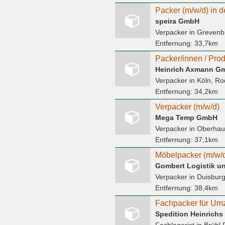
Packer (m/w/d) in 
speira GmbH
Verpacker
in Grevenb
Entfernung:
33,7km
Packer/innen / Prod
Heinrich Axmann G
Verpacker
in Köln, Ro
Entfernung:
34,2km
Verpacker (m/w/d)
Mega Temp GmbH
Verpacker
in Oberha
Entfernung:
37,1km
Möbelpacker (m/w/d
Gombert Logistik u
Verpacker
in Duisbur
Entfernung:
38,4km
Fachpacker für Umz
Spedition Heinrich