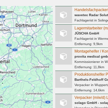
Handelsfachpacker*
wavetec Radar Solu
Fachlagerist
in Soling
Lagermitarbeiter (m
JÜSCHA GmbH
Fachlagerist
in Werme
Entfernung:
9,9km
provita medical gm
Kommissionierer
in W
Entfernung:
11,8km
Barthels-Feldhoff 
Verpacker
in Wuppert
Entfernung:
14,6km
Verpacker (m/w/d) L
solago GmbH - solag