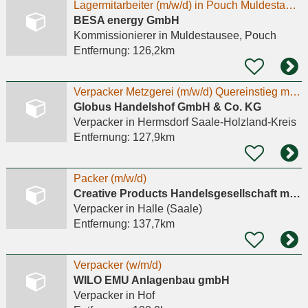
Lagermitarbeiter (m/w/d) in Pouch Muldestausee! Minijob / Midijob / Teilzeit / Aushilfe / Ferienjob
BESA energy GmbH
Kommissionierer
in Muldestausee, Pouch
Entfernung:
126,2km
Verpacker Metzgerei (m/w/d) Quereinstieg möglich
Globus Handelshof GmbH & Co. KG
Verpacker
in Hermsdorf Saale-Holzland-Kreis
Entfernung:
127,9km
Packer (m/w/d)
Creative Products Handelsgesellschaft mbH
Verpacker
in Halle (Saale)
Entfernung:
137,7km
Verpacker (w/m/d)
WILO EMU Anlagenbau gmbH
Verpacker
in Hof