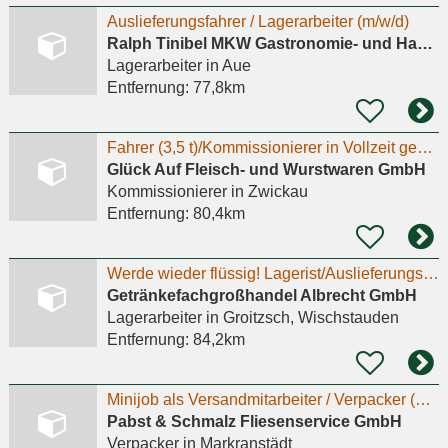
Auslieferungsfahrer / Lagerarbeiter (m/w/d)
Ralph Tinibel MKW Gastronomie- und Handelstechnik Aue
Lagerarbeiter
in Aue
Entfernung:
77,8km
Fahrer (3,5 t)/Kommissionierer in Vollzeit gesucht
Glück Auf Fleisch- und Wurstwaren GmbH
Kommissionierer
in Zwickau
Entfernung:
80,4km
Werde wieder flüssig! Lagerist/Auslieferungsfahrer m/w/d
Getränkefachgroßhandel Albrecht GmbH
Lagerarbeiter
in Groitzsch, Wischstauden
Entfernung:
84,2km
Minijob als Versandmitarbeiter / Verpacker (m/w/d) 15.07.2026
Pabst & Schmalz Fliesenservice GmbH
Verpacker
in Markranstädt