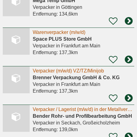
Mega Temp GmbH
Verpacker
in Göttingen
Entfernung:
134,6km
Warenverpacker (m/w/d)
Space PLUS Store GmbH
Verpacker
in Frankfurt am Main
Entfernung:
137,3km
Verpacker (m/w/d) VZ/TZ/Minijob
Brenner Verpackung GmbH & Co. KG
Verpacker
in Frankfurt am Main
Entfernung:
137,3km
Verpacker / Lagerist (m/w/d) in der Metallverarbeitung
Bender Rohr- und Profilbearbeitung GmbH
Verpacker
in Seckach, Großeicholzheim
Entfernung:
139,0km