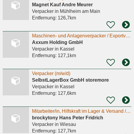
Magnet Kauf Andre Meurer
Verpacker
in Mühlheim am Main
Entfernung:
126,7km
Maschinen- und Anlagenverpacker / Exportverpacker (m/w/d)
Axxum Holding GmbH
Verpacker
in Kassel
Entfernung:
127,1km
Verpacker (m/w/d)
SelbstLagerBox GmbH storemore
Verpacker
in Kassel
Entfernung:
127,6km
Mitarbeiter/in, Hilfskraft im Lager & Versand / Picker & Packer (m/w/d) im Onlinehandel
brockytony Hans Peter Fridrich
Verpacker
in Wiesau
Entfernung:
127,7km