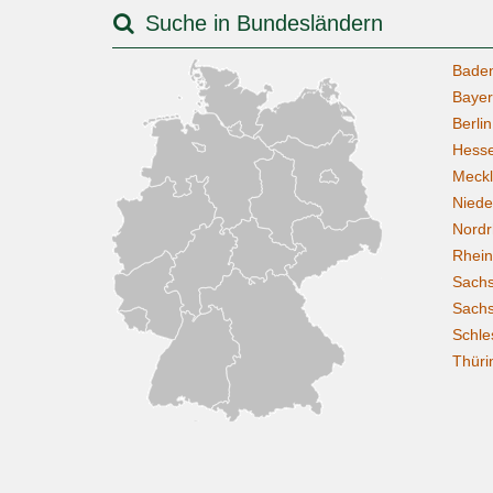
Suche in Bundesländern
Bade
Baye
Berlin
Hess
Meck
Niede
Nordr
Rhein
Sach
Sachs
Schle
Thüri