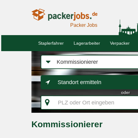
Packer Jobs
Staplerfahrer
Lagerarbeiter
Verpacker
Job-
Kategorie
Standort ermitteln
oder
PLZ
oder
Ort
eingeben
Kommissionierer