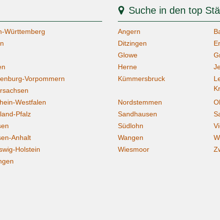
Suche in den top St
n-Württemberg
Angern
B
rn
Ditzingen
Er
Glowe
G
en
Herne
J
lenburg-Vorpommern
Kümmersbruck
L
K
rsachsen
hein-Westfalen
Nordstemmen
O
land-Pfalz
Sandhausen
S
sen
Südlohn
V
en-Anhalt
Wangen
W
swig-Holstein
Wiesmoor
Z
ngen