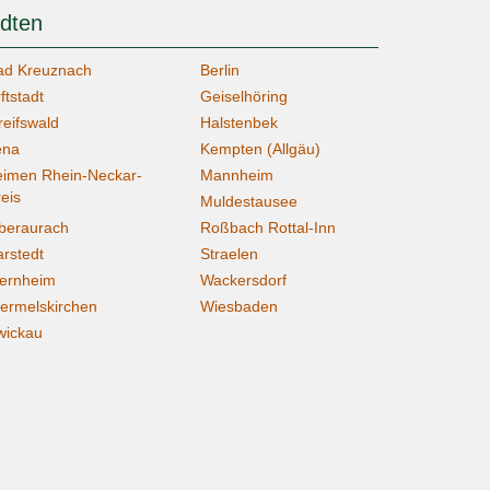
ädten
ad Kreuznach
Berlin
ftstadt
Geiselhöring
reifswald
Halstenbek
ena
Kempten (Allgäu)
eimen Rhein-Neckar-
Mannheim
reis
Muldestausee
beraurach
Roßbach Rottal-Inn
arstedt
Straelen
iernheim
Wackersdorf
ermelskirchen
Wiesbaden
wickau