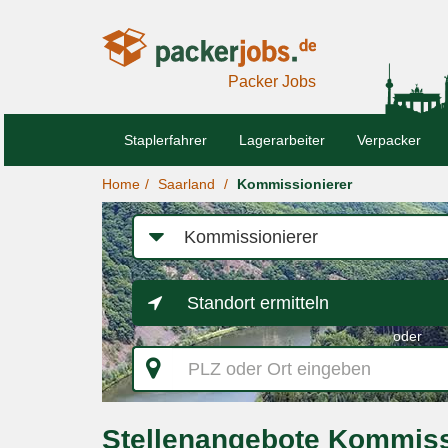
Packer Jobs
Staplerfahrer
Lagerarbeiter
Verpacker
Home
Saarland
Kommissionierer
Job-
Kategorie
Standort ermitteln
oder
PLZ
oder
Ort
eingeben
Stellenangebote Kommiss