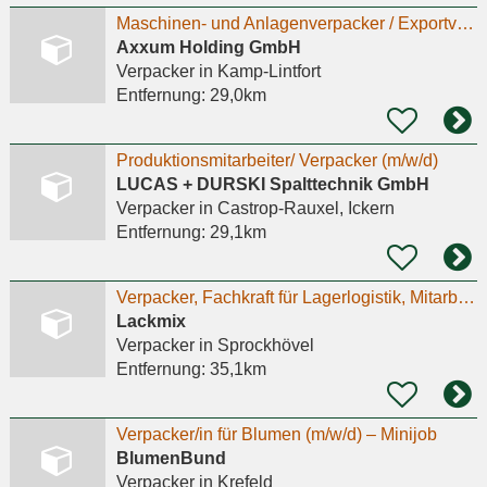
Maschinen- und Anlagenverpacker / Exportverpacker (m/w/d)
Axxum Holding GmbH
Verpacker
in Kamp-Lintfort
Entfernung:
29,0km
Produktionsmitarbeiter/ Verpacker (m/w/d)
LUCAS + DURSKI Spalttechnik GmbH
Verpacker
in Castrop-Rauxel, Ickern
Entfernung:
29,1km
Verpacker, Fachkraft für Lagerlogistik, Mitarbeiter in Produktion. Minijob, Teilzeit, Vollzeit.
Lackmix
Verpacker
in Sprockhövel
Entfernung:
35,1km
Verpacker/in für Blumen (m/w/d) – Minijob
BlumenBund
Verpacker
in Krefeld