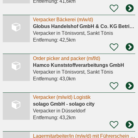
Entfernung:
41,6km
Verpacker Bäckerei (m/w/d)
Globus Handelshof GmbH & Co. KG Betriebsstätte Tönisvorst
Verpacker
in Tönisvorst, Sankt Tönis
Entfernung:
42,5km
Order picker and packer (m/f/d)
Hamco Kunststoffverarbeitungs GmbH
Verpacker
in Tönisvorst, Sankt Tönis
Entfernung:
43,0km
Verpacker (m/w/d) Logistik
solago GmbH - solago city
Verpacker
in Düsseldorf
Entfernung:
43,2km
Lagermitarbeiter/in (m/w/d) mit Führerschein für Auslieferungsfahrten in Schwerte gesucht!