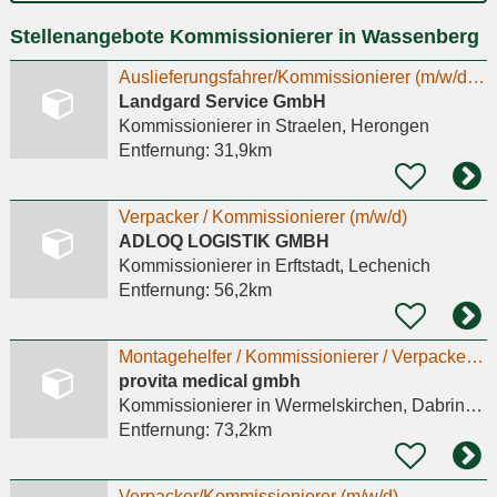
Ort
Stellenangebote Kommissionierer in Wassenberg
eingeben
Auslieferungsfahrer/Kommissionierer (m/w/d) im Nahverkehr Vollzeit - Kein LKW-Führerschein
Landgard Service GmbH
Kommissionierer
in Straelen, Herongen
Entfernung:
31,9km
Verpacker / Kommissionierer (m/w/d)
ADLOQ LOGISTIK GMBH
Kommissionierer
in Erftstadt, Lechenich
Entfernung:
56,2km
Montagehelfer / Kommissionierer / Verpacker (m/w/d)
provita medical gmbh
Kommissionierer
in Wermelskirchen, Dabringhausen
Entfernung:
73,2km
Verpacker/Kommissionierer (m/w/d)