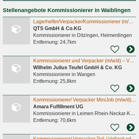
Ort
Stellenangebote Kommissionierer in Waiblingen
eingeben
Lagerhelfer/Verpacker/Kommissionierer (m/w/d)
QTS GmbH & Co.KG
Kommissionierer
in Ditzingen, Heimerdingen
Entfernung:
24,7km
Kommissionierer und Verpacker (m/w/d) – Vollzeit
Wilhelm Julius Teufel GmbH & Co. KG
Kommissionierer
in Wangen
Entfernung:
25,8km
Kommissionierer/ Verpacker MiniJob (m/w/d) Amara Fulfillment
Amara Fulfillment UG
Kommissionierer
in Leimen Rhein-Neckar-Kreis
Entfernung:
70,6km
Kommissionierer/ Verpacker Teil-/ Vollzeit oder MiniJob (m/w/d) Amara Fulfillment