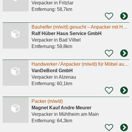
Verpacker
in Fritzlar
Entfernung:
58,7km
Bauhelfer (m/w/d) gesucht – Anpacker mit Humor willkommen!
Ralf Hüber Haus Service GmbH
Verpacker
in Bad Vilbel
Entfernung:
59,8km
Handwerker / Anpacker (m/w/d) für Möbel aus Flugzeugteilen
VanDeBord GmbH
Verpacker
in Alzenau
Entfernung:
60,1km
Packer (m/w/d)
Magnet Kauf Andre Meurer
Verpacker
in Mühlheim am Main
Entfernung:
64,3km