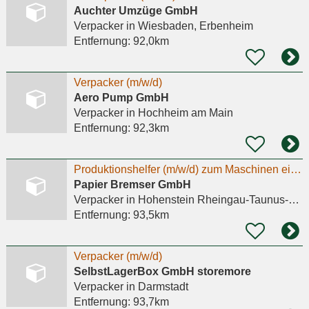
Auchter Umzüge GmbH
Verpacker
in Wiesbaden, Erbenheim
Entfernung:
92,0km
Verpacker (m/w/d)
Aero Pump GmbH
Verpacker
in Hochheim am Main
Entfernung:
92,3km
Produktionshelfer (m/w/d) zum Maschinen einrichten und Verpacker/in gesucht
Papier Bremser GmbH
Verpacker
in Hohenstein Rheingau-Taunus-Kreis, Steckenroth
Entfernung:
93,5km
Verpacker (m/w/d)
SelbstLagerBox GmbH storemore
Verpacker
in Darmstadt
Entfernung:
93,7km