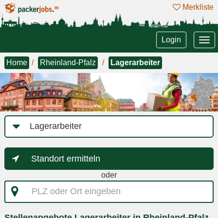
Merkliste
Tog
Login
nav
Home
Rheinland-Pfalz
Lagerarbeiter
Job-
Kategorie
Standort ermitteln
oder
PLZ
oder
Ort
Stellenangebote Lagerarbeiter in Rheinland-Pfalz
eingeben