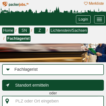
Merkliste
Tog
Login
nav
Home
SN
Z
Lichtenstein/Sachsen
Fachlagerist
Job-
Kategorie
Standort ermitteln
oder
PLZ
oder