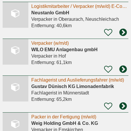
Logistikmitarbeiter / Verpacker (m/w/d) E-Commerce Fulfillment & Logistik – Vollzeit/Teilzeit
Neustanlo GmbH
Verpacker
in Oberaurach, Neuschleichach
Entfernung:
40,6km
Verpacker (w/m/d)
WILO EMU Anlagenbau gmbH
Verpacker
in Hof
Entfernung:
61,1km
Fachlagerist und Auslieferungsfahrer (m/w/d)
Gustav Dünisch KG Limonadenfabrik
Fachlagerist
in Münnerstadt
Entfernung:
65,2km
Packer in der Fertigung (m/w/d)
Weig Holding GmbH & Co. KG
Verpacker
in Emskirchen