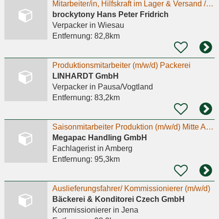
Mitarbeiter/in, Hilfskraft im Lager & Versand / Picker & Packer (m/w/d) im Onlinehandel
brockytony Hans Peter Fridrich
Verpacker
in Wiesau
Entfernung:
82,8km
Produktionsmitarbeiter (m/w/d) Packerei
LINHARDT GmbH
Verpacker
in Pausa/Vogtland
Entfernung:
83,2km
Saisonmitarbeiter Produktion (m/w/d) Mitte August bis Mitte Oktober
Megapac Handling GmbH
Fachlagerist
in Amberg
Entfernung:
95,3km
Auslieferungsfahrer/ Kommissionierer (m/w/d)
Bäckerei & Konditorei Czech GmbH
Kommissionierer
in Jena