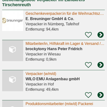
Tirschenreuth
Geschenkeverpacker:in für die Weihnachtszeit in Teilzeit
E. Breuninger GmbH & Co.
Verpacker
in Nürnberg, Tafelhof
Entfernung:
94,4km
Mitarbeiter/in, Hilfskraft im Lager & Versand / Picker & Packer (m/w/d) im Onlinehandel
brockytony Hans Peter Fridrich
Verpacker
in Wiesau
Entfernung:
0,9km
Verpacker (w/m/d)
WILO EMU Anlagenbau gmbH
Verpacker
in Hof
Entfernung:
49,4km
Produktionsmitarbeiter (m/w/d) Packerei