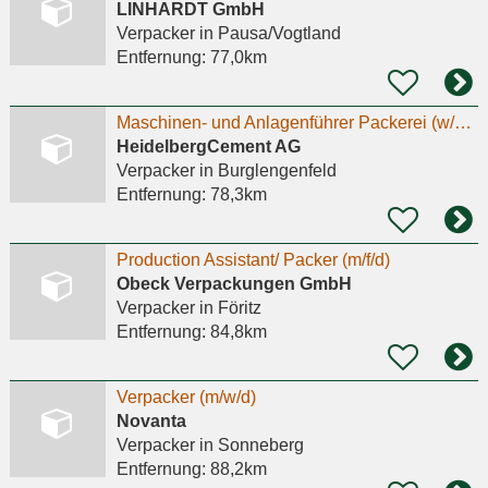
LINHARDT GmbH
Verpacker
in Pausa/Vogtland
Entfernung:
77,0km
Maschinen- und Anlagenführer Packerei (w/m/d) Burglengenfeld
HeidelbergCement AG
Verpacker
in Burglengenfeld
Entfernung:
78,3km
Production Assistant/ Packer (m/f/d)
Obeck Verpackungen GmbH
Verpacker
in Föritz
Entfernung:
84,8km
Verpacker (m/w/d)
Novanta
Verpacker
in Sonneberg
Entfernung:
88,2km