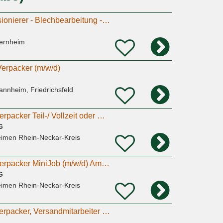
Verpacker/Kommissionierer - Blechbearbeitung - Viernheim (m/w/d) (2)
iernheim
Verpacker (m/w/d)
annheim, Friedrichsfeld
Kommissionierer/ Verpacker Teil-/ Vollzeit oder MiniJob (m/w/d) Amara Fulfillment
G
eimen Rhein-Neckar-Kreis
Kommissionierer/ Verpacker MiniJob (m/w/d) Amara Fulfillment
G
eimen Rhein-Neckar-Kreis
Kommissionierer, Verpacker, Versandmitarbeiter (m/w/d) Teilzeit