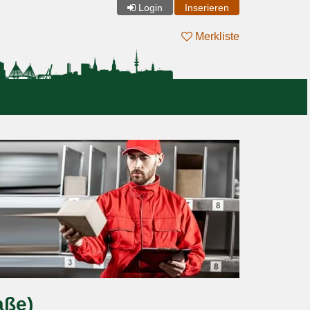
Login
Inserieren
Merkliste
aße)