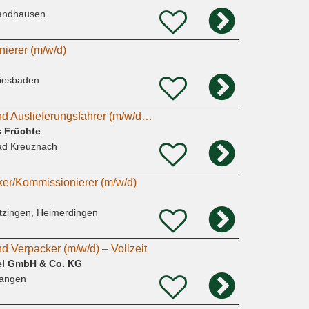
andhausen
nierer (m/w/d)
iesbaden
Kommissionierer und Auslieferungsfahrer (m/w/d) für die Nachtschicht
s Früchte
ad Kreuznach
ker/Kommissionierer (m/w/d)
itzingen, Heimerdingen
d Verpacker (m/w/d) – Vollzeit
fel GmbH & Co. KG
angen