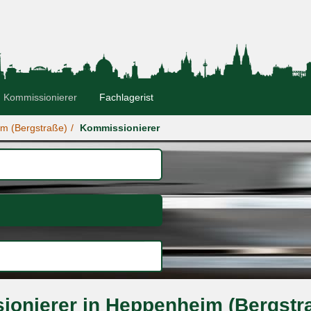
Kommissionierer
Fachlagerist
m (Bergstraße)
Kommissionierer
ionierer in Heppenheim (Bergstr