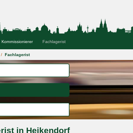
Kommissionierer
Fachlagerist
Fachlagerist
ist in Heikendorf