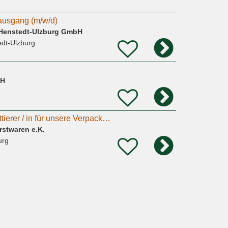
usgang (m/w/d)
n Henstedt-Ulzburg GmbH
edt-Ulzburg
bH
Auszeichner - Etikettierer / in für unsere Verpackung ( m/w/d )
rstwaren e.K.
urg