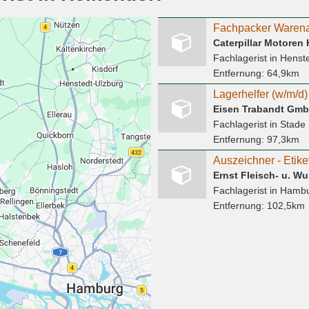
Fachpacker Warena
Caterpillar Motore
Fachlagerist
in Henst
Entfernung:
64,9km
Lagerhelfer (w/m/d)
Eisen Trabandt Gm
Fachlagerist
in Stade
Entfernung:
97,3km
Ernst Fleisch- u. Wu
Fachlagerist
in Hamb
Entfernung:
102,5km