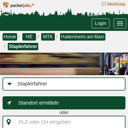
Merkliste
Tog
Login
nav
Home
HE
MTK
Hattersheim am Main
Staplerfahrer
Job-
Kategorie
Standort ermitteln
oder
PLZ
oder