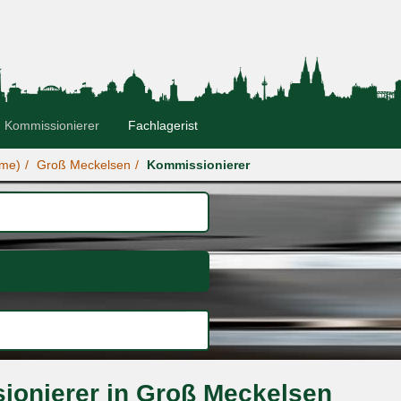
Kommissionierer
Fachlagerist
mme)
Groß Meckelsen
Kommissionierer
ionierer in Groß Meckelsen