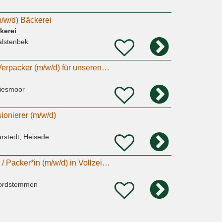
/w/d) Bäckerei
kerei
alstenbek
Kommissionierer / Verpacker (m/w/d) für unseren Tierfutter-Handel in Wiesmoor
iesmoor
onierer (m/w/d)
rstedt, Heisede
Kommissionierer*in / Packer*in (m/w/d) in Vollzeit oder als MINIJOB
ordstemmen