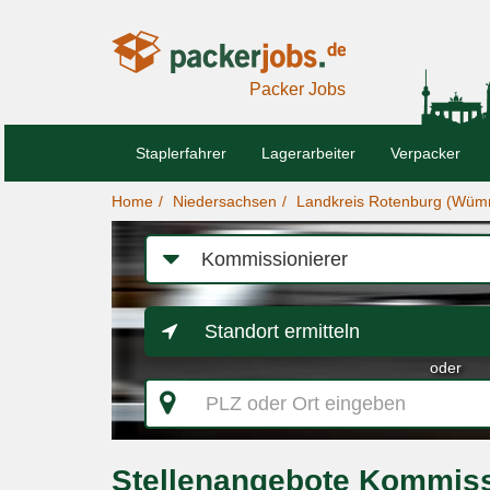
Packer Jobs
Staplerfahrer
Lagerarbeiter
Verpacker
Home
Niedersachsen
Landkreis Rotenburg (Wü
Job-
Kategorie
Standort ermitteln
oder
PLZ
oder
Ort
eingeben
Stellenangebote Kommiss