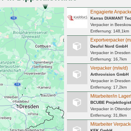
Karras DIAMANT Te
Verpacker
in Beesko
Entfernung:
148,1km
Exportverpacker (m
Deufol Nord GmbH
Verpacker
in Dresden
Entfernung:
16,7km
Verpacker (m/w/d)
Arthrovision GmbH
Verpacker
in Dresden
Entfernung:
17,2km
Mitarbeiter/in Lage
BCUBE Projektlogis
Verpacker
in Ottendor
Entfernung:
31,8km
Mitarbeiter Verpack
KEK GmbH