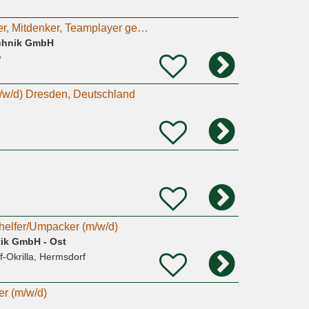
Engagierte Anpacker, Mitdenker, Teamplayer gesucht - Monteur, Handwerker (m/w/d) im Quereinstieg!
chnik GmbH
w
/w/d) Dresden, Deutschland
rhelfer/Umpacker (m/w/d)
tik GmbH - Ost
f-Okrilla, Hermsdorf
er (m/w/d)