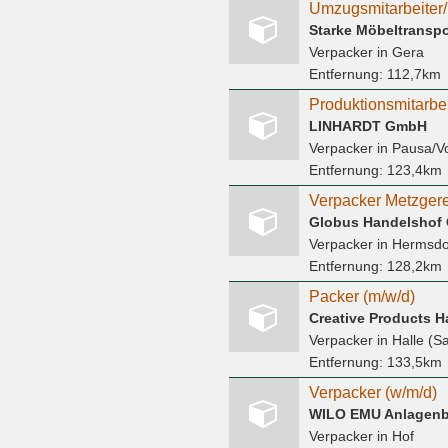
Umzugsmitarbeiter/
Starke Möbeltransp
Verpacker
in Gera
Entfernung:
112,7km
Produktionsmitarbei
LINHARDT GmbH
Verpacker
in Pausa/V
Entfernung:
123,4km
Verpacker Metzgere
Globus Handelshof
Verpacker
in Hermsdor
Entfernung:
128,2km
Packer (m/w/d)
Creative Products 
Verpacker
in Halle (S
Entfernung:
133,5km
Verpacker (w/m/d)
WILO EMU Anlagen
Verpacker
in Hof