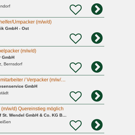
ndorf
rhelfer/Umpacker (m/w/d)
tik GmbH - Ost
elpacker (m/w/d)
r GmbH
, Bernsdorf
Minijob als Versandmitarbeiter / Verpacker (m/w/d) 15.07.2026
iesenservice GmbH
städt
 (m/w/d) Quereinstieg möglich
GLOBUS Handelshof St. Wendel GmbH & Co. KG Betriebsstätte Theißen
heißen