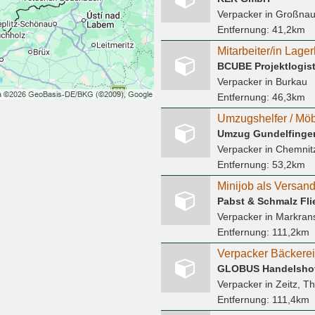
Verpacker
in Großnau
Entfernung:
41,2km
Mitarbeiter/in Lage
BCUBE Projektlogis
Verpacker
in Burkau
Entfernung:
46,3km
Umzugshelfer / Möb
Umzug Gundelfinge
Verpacker
in Chemnitz
Entfernung:
53,2km
Pabst & Schmalz Fl
Verpacker
in Markran
Entfernung:
111,2km
Verpacker Bäckerei
Verpacker
in Zeitz, T
Entfernung:
111,4km