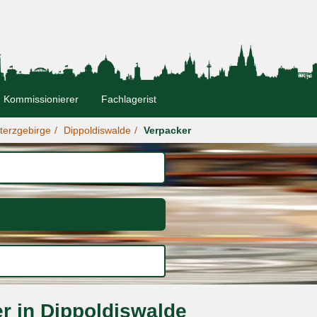
Kommissionierer
Fachlagerist
terzgebirge
Dippoldiswalde
Verpacker
r in Dippoldiswalde