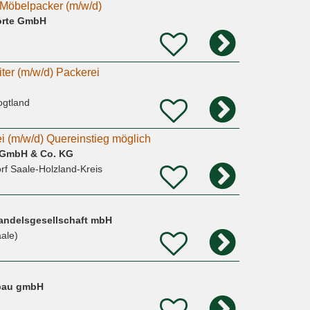
Möbelpacker (m/w/d)
orte GmbH
ter (m/w/d) Packerei
ogtland
i (m/w/d) Quereinstieg möglich
 GmbH & Co. KG
f Saale-Holzland-Kreis
Handelsgesellschaft mbH
aale)
bau gmbH