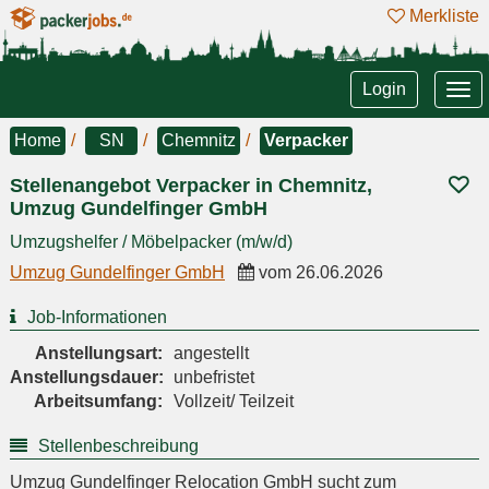
Merkliste
Tog
Login
nav
Home
SN
Chemnitz
Verpacker
Stellenangebot Verpacker in Chemnitz,
Umzug Gundelfinger GmbH
Umzugshelfer / Möbelpacker (m/w/d)
Umzug Gundelfinger GmbH
vom
26.06.2026
Job-Informationen
Anstellungsart:
angestellt
Anstellungsdauer:
unbefristet
Arbeitsumfang:
Vollzeit/ Teilzeit
Stellenbeschreibung
Umzug Gundelfinger Relocation GmbH sucht zum