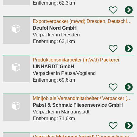
Entfernung:
62,3km
Exportverpacker (m/w/d) Dresden, Deutschland
Deufol Nord GmbH
Verpacker
in Dresden
Entfernung:
63,1km
Produktionsmitarbeiter (m/w/d) Packerei
LINHARDT GmbH
Verpacker
in Pausa/Vogtland
Entfernung:
69,6km
Minijob als Versandmitarbeiter / Verpacker (m/w/d) 15.07.2026
Pabst & Schmalz Fliesenservice GmbH
Verpacker
in Markranstädt
Entfernung:
71,6km
Verpacker Metzgerei (m/w/d) Quereinstieg möglich