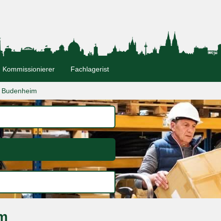
Kommissionierer
Fachlagerist
Budenheim
im