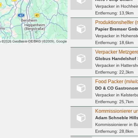
Verpacker
in Hochhei
Entfernung:
13,9km
Papier Bremser Gm
Verpacker
in Hohenstei
Entfernung:
18,6km
Verpacker Metzgere
Globus Handelshof 
Verpacker
in Hatters
Entfernung:
22,3km
Food Packer (m/w/d)
DO & CO Gastrono
Verpacker
in Kelsterb
Entfernung:
25,7km
Adam Schneble Hill
Kommissionierer
in B
Entfernung:
28,8km