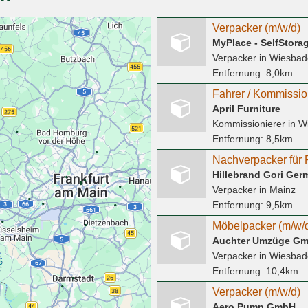
Verpacker (m/w/d)
MyPlace - SelfStor
Verpacker
in Wiesbad
Entfernung:
8,0km
Fahrer / Kommissio
April Furniture
Kommissionierer
in W
Entfernung:
8,5km
Nachverpacker für 
Hillebrand Gori Ge
Verpacker
in Mainz
Entfernung:
9,5km
Möbelpacker (m/w/d
Auchter Umzüge G
Verpacker
in Wiesbad
Entfernung:
10,4km
Verpacker (m/w/d)
Aero Pump GmbH