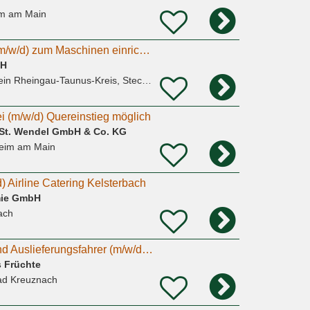
m am Main
Produktionshelfer (m/w/d) zum Maschinen einrichten und Verpacker/in gesucht
bH
n Rheingau-Taunus-Kreis, Steckenroth
i (m/w/d) Quereinstieg möglich
St. Wendel GmbH & Co. KG
heim am Main
 Airline Catering Kelsterbach
mie GmbH
ach
Kommissionierer und Auslieferungsfahrer (m/w/d) für die Nachtschicht
s Früchte
ad Kreuznach