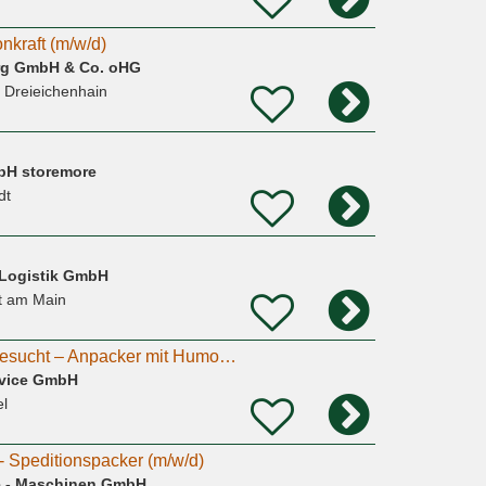
nkraft (m/w/d)
rg GmbH & Co. oHG
, Dreieichenhain
bH storemore
dt
Logistik GmbH
t am Main
Bauhelfer (m/w/d) gesucht – Anpacker mit Humor willkommen!
rvice GmbH
el
k - Speditionspacker (m/w/d)
e - Maschinen GmbH