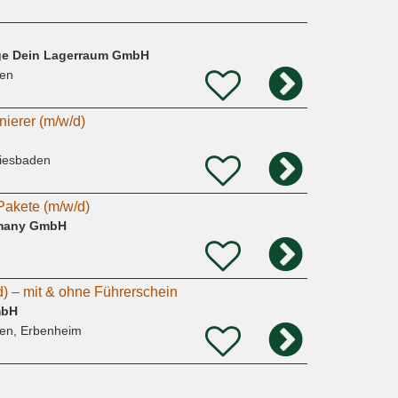
age Dein Lagerraum GmbH
en
nierer (m/w/d)
iesbaden
Pakete (m/w/d)
rmany GmbH
) – mit & ohne Führerschein
mbH
en, Erbenheim