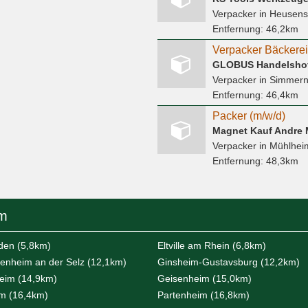
Verpacker
in Heusen
Entfernung:
46,2km
Verpacker Bäckerei
GLOBUS Handelshof
Verpacker
in Simmern
Entfernung:
46,4km
Packer (m/w/d)
Magnet Kauf Andre 
Verpacker
in Mühlhei
Entfernung:
48,3km
im
den (5,8km)
Eltville am Rhein (6,8km)
nheim an der Selz (12,1km)
Ginsheim-Gustavsburg (12,2km)
eim (14,9km)
Geisenheim (15,0km)
m (16,4km)
Partenheim (16,8km)