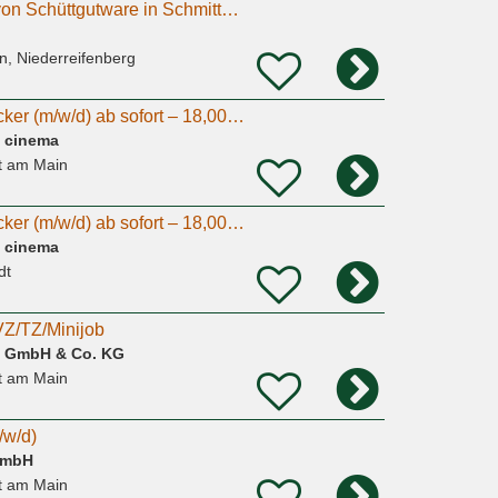
Verpacker (m/w/d) von Schüttgutware in Schmitten gesucht-Minijob
n, Niederreifenberg
Lagerhelfer / Verpacker (m/w/d) ab sofort – 18,00 € / Std. + Bonus
e cinema
t am Main
Lagerhelfer / Verpacker (m/w/d) ab sofort – 18,00 € / Std. + Bonus
e cinema
dt
VZ/TZ/Minijob
g GmbH & Co. KG
t am Main
/w/d)
GmbH
t am Main