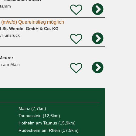
stamm
 (m/w/d) Quereinstieg möglich
 St. Wendel GmbH & Co. KG
/Hunsrück
Meurer
m am Main
Mainz (7,7km)
Taunusstein (12,6km)
Hofheim am Taunus (15,9km)
Rüdesheim am Rhein (17,5km)