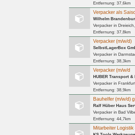
Entfernung:
37,6km
Verpacker als Saiso
Wilhelm Brandenbu
Verpacker
in Dreieich
Entfernung:
37,8km
Verpacker (m/w/d)
SelbstLagerBox Gm
Verpacker
in Darmsta
Entfernung:
38,3km
Verpacker (m/w/d
HUBER Transport & 
Verpacker
in Frankfur
Entfernung:
38,9km
Ralf Hüber Haus Se
Verpacker
in Bad Vilb
Entfernung:
44,7km
Mitarbeiter Logisti
KS Tools Werkzeug