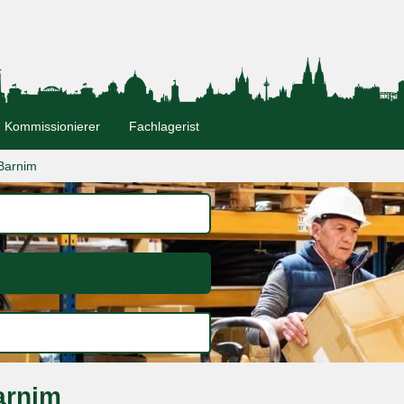
Kommissionierer
Fachlagerist
Barnim
arnim