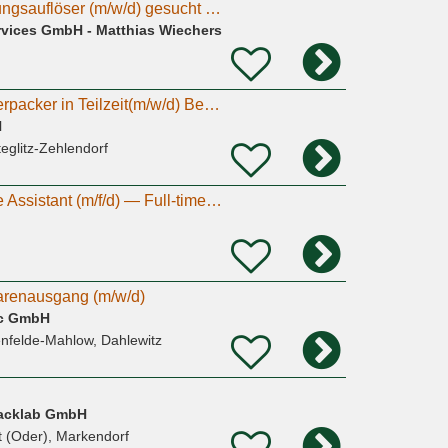
Entrümpler / Wohnungsauflöser (m/w/d) gesucht – Anpacker willkommen
ervices GmbH - Matthias Wiechers
Lagermitarbeiter /Verpacker in Teilzeit(m/w/d) Berlin Marienfelde
H
teglitz-Zehlendorf
Packer / Warehouse Assistant (m/f/d) — Full-time, Berlin-Marienfelde
arenausgang (m/w/d)
ec GmbH
nfelde-Mahlow, Dahlewitz
acklab GmbH
t (Oder), Markendorf