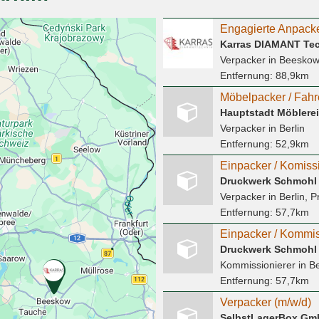
Karras DIAMANT Te
Verpacker
in Beesko
Entfernung:
88,9km
Hauptstadt Möblerei
Verpacker
in Berlin
Entfernung:
52,9km
Einpacker / Komissi
Druckwerk Schmoh
Verpacker
in Berlin, 
Entfernung:
57,7km
Einpacker / Kommis
Druckwerk Schmoh
Kommissionierer
in Be
Entfernung:
57,7km
Verpacker (m/w/d)
SelbstLagerBox Gm