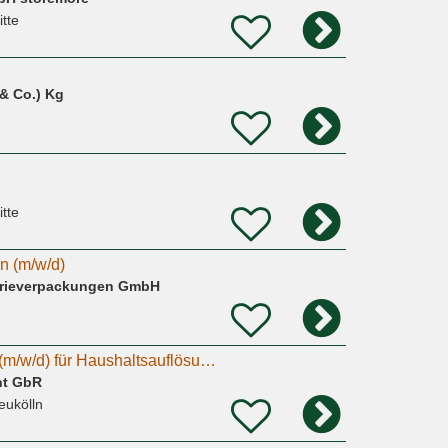
itte
& Co.) Kg
itte
in (m/w/d)
strieverpackungen GmbH
Fahrer & Anpacker (m/w/d) für Haushaltsauflösung & Umzug
nt GbR
eukölln