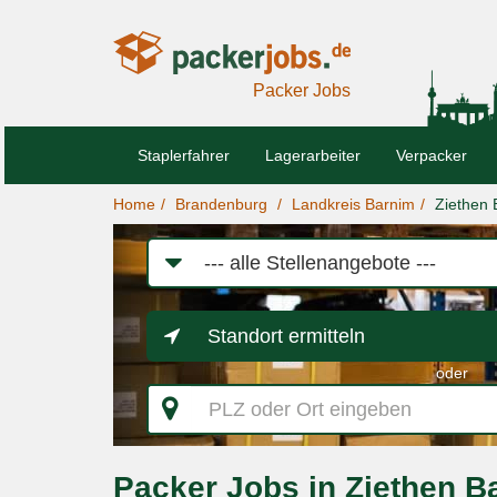
Packer Jobs
Staplerfahrer
Lagerarbeiter
Verpacker
Home
Brandenburg
Landkreis Barnim
Ziethen 
Job-
Kategorie
Standort ermitteln
oder
PLZ
oder
Ort
eingeben
Packer Jobs in Ziethen B