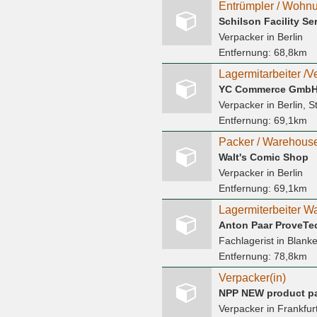
Schilson Facility S
Verpacker
in Berlin
Entfernung:
68,8km
YC Commerce Gmb
Verpacker
in Berlin, S
Entfernung:
69,1km
Walt's Comic Shop
Verpacker
in Berlin
Entfernung:
69,1km
Lagermiterbeiter W
Anton Paar ProveT
Fachlagerist
in Blanke
Entfernung:
78,8km
Verpacker(in)
NPP NEW product p
Verpacker
in Frankfur