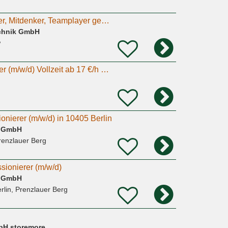
Engagierte Anpacker, Mitdenker, Teamplayer gesucht - Monteur, Handwerker (m/w/d) im Quereinstieg!
chnik GmbH
w
Möbelpacker / Fahrer (m/w/d) Vollzeit ab 17 €/h + sehr gutes Trinkgeld Deutschlandweite Touren
onierer (m/w/d) in 10405 Berlin
l GmbH
Prenzlauer Berg
sionierer (m/w/d)
l GmbH
rlin, Prenzlauer Berg
bH storemore