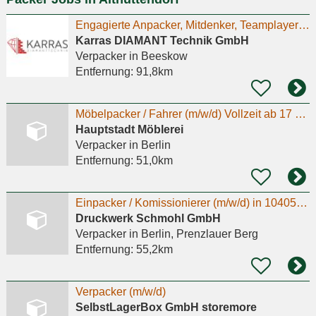
Engagierte Anpacker, Mitdenker, Teamplayer gesucht - Monteur, Handwerker (m/w/d) im Quereinstieg!
Karras DIAMANT Technik GmbH
Verpacker
in Beeskow
Entfernung:
91,8km
Möbelpacker / Fahrer (m/w/d) Vollzeit ab 17 €/h + sehr gutes Trinkgeld Deutschlandweite Touren
Hauptstadt Möblerei
Verpacker
in Berlin
Entfernung:
51,0km
Einpacker / Komissionierer (m/w/d) in 10405 Berlin
Druckwerk Schmohl GmbH
Verpacker
in Berlin, Prenzlauer Berg
Entfernung:
55,2km
Verpacker (m/w/d)
SelbstLagerBox GmbH storemore