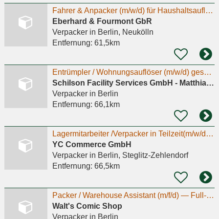
Fahrer & Anpacker (m/w/d) für Haushaltsauflösung & Umzug
Eberhard & Fourmont GbR
Verpacker
in Berlin, Neukölln
Entfernung:
61,5km
Entrümpler / Wohnungsauflöser (m/w/d) gesucht – Anpacker willkommen
Schilson Facility Services GmbH - Matthias Wiechers
Verpacker
in Berlin
Entfernung:
66,1km
Lagermitarbeiter /Verpacker in Teilzeit(m/w/d) Berlin Marienfelde
YC Commerce GmbH
Verpacker
in Berlin, Steglitz-Zehlendorf
Entfernung:
66,5km
Packer / Warehouse Assistant (m/f/d) — Full-time, Berlin-Marienfelde
Walt's Comic Shop
Verpacker
in Berlin