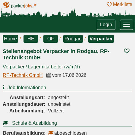
Merkliste
Tog
Login
nav
Home
HE
OF
Rodgau
Verpacker
Stellenangebot Verpacker in Rodgau, RP-
Technik GmbH
Verpacker / Lagermitarbeiter (w/m/d)
RP-Technik GmbH
vom
17.06.2026
Job-Informationen
Anstellungsart:
angestellt
Anstellungsdauer:
unbefristet
Arbeitsumfang:
Vollzeit
Schule & Ausbildung
Berufsausbildung:
abgeschlossen