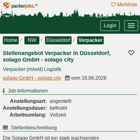
Merkliste
Tog
Login
nav
Home
NW
Düsseldorf
Verpacker
Stellenangebot Verpacker in Düsseldorf,
solago GmbH - solago city
Verpacker (m/w/d) Logistik
solago GmbH - solago city
vom
18.06.2026
Job-Informationen
Anstellungsart:
angestellt
Anstellungsdauer:
befristet
Arbeitsumfang:
Vollzeit
Stellenbeschreibung
Die Solago GmbH ist ein stark wachsendes